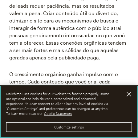
de leads requer paciência, mas os resultados
valem a pena. Criar conteúdo útil ou divertido,
otimizar o site para os mecanismos de busca e
interagir de forma autêntica com o público atrai
pessoas genuinamente interessadas no que você
tem a oferecer. Essas conexões orgânicas tendem
a ser mais fortes e mais sólidas do que aquelas
geradas apenas pela publicidade paga.
O crescimento orgânico ganha impulso com o
tempo. Cada conteúdo que você cria, cada
interação nas redes sociais e todas as suas
Mailchimp uses cookies for our website to function properly; some
medidas de SEO se conjugam para fortalecer sua
are optional and help deliver a personalized and enhanced
presença online. Depois que você estabelece essa
experience. You can consent to all or allow any level of cookies via
“Customize Settings” and preferences can be changed at anytime.
base, sua marca continua atraindo novos leads,
To learn more, read our
Cookie Statement
mesmo quando você não a está promovendo
ativamente.
Customize settings