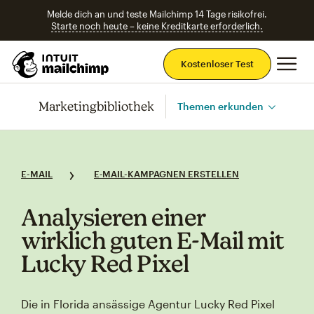
Melde dich an und teste Mailchimp 14 Tage risikofrei.
Starte noch heute – keine Kreditkarte erforderlich.
Ha
Kostenloser Test
Marketingbibliothek
Themen erkunden
E-MAIL
E‑MAIL-KAMPAGNEN ERSTELLEN
Analysieren einer
wirklich guten E‑Mail mit
Lucky Red Pixel
Die in Florida ansässige Agentur Lucky Red Pixel