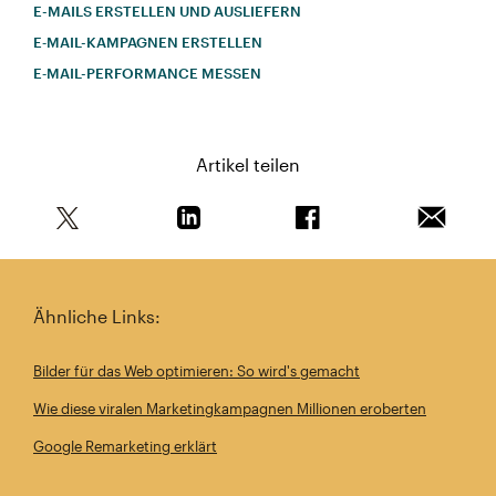
E-MAILS ERSTELLEN UND AUSLIEFERN
E‑MAIL-KAMPAGNEN ERSTELLEN
E‑MAIL-PERFORMANCE MESSEN
Artikel teilen
Teile diesen Artikel auf Twitter
Teile diesen Artikel auf Linkedin
Teile diesen Artikel au
Artikel 
Ähnliche Links:
Bilder für das Web optimieren: So wird's gemacht
Wie diese viralen Marketingkampagnen Millionen eroberten
Google Remarketing erklärt