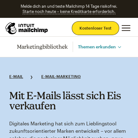
Melde dich an und teste Mailchimp 14 Tage risikofrei.
Starte noch heute – keine Kreditkarte erforderlich.
Ha
Kostenloser Test
Marketingbibliothek
Themen erkunden
E-MAIL
E-MAIL-MARKETING
Mit E‑Mails lässt sich Eis
verkaufen
Digitales Marketing hat sich zum Lieblingstool
zukunftsorientierter Marken entwickelt – vor allem