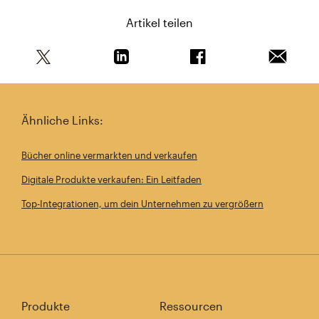
Artikel teilen
Teile diesen Artikel auf Twitter
Teile diesen Artikel auf Linkedin
Teile diesen Artikel au
Artikel 
Ähnliche Links:
Bücher online vermarkten und verkaufen
Digitale Produkte verkaufen: Ein Leitfaden
Top-Integrationen, um dein Unternehmen zu vergrößern
Produkte
Ressourcen