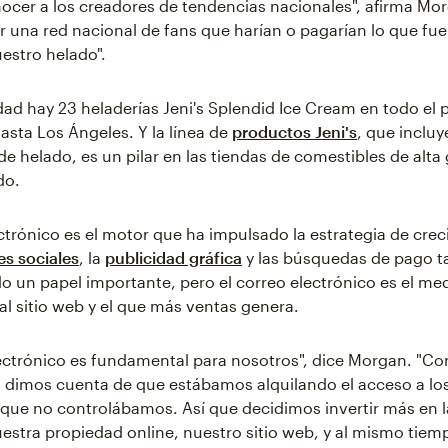
ocer a los creadores de tendencias nacionales", afirma Mo
r una red nacional de fans que harían o pagarían lo que fue
estro helado".
idad hay 23 heladerías Jeni's Splendid Ice Cream en todo el 
asta Los Ángeles. Y la línea de
productos Jeni's
, que incluy
e helado, es un pilar en las tiendas de comestibles de alt
do.
ectrónico es el motor que ha impulsado la estrategia de cre
es sociales
, la
publicidad gráfica
y las búsquedas de pago 
un papel importante, pero el correo electrónico es el me
 al sitio web y el que más ventas genera.
lectrónico es fundamental para nosotros", dice Morgan. "Co
s dimos cuenta de que estábamos alquilando el acceso a los
que no controlábamos. Así que decidimos invertir más en 
uestra propiedad online, nuestro sitio web, y al mismo tiemp