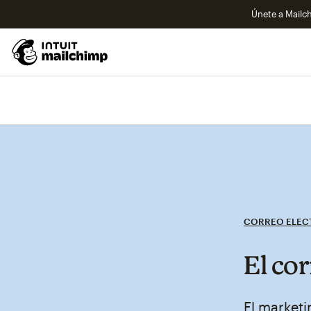
Únete a Mailch
CORREO ELEC
El co
El marketi