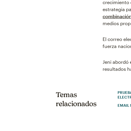
crecimiento 
estrategia pa
combinació
medios propi
El correo el
fuerza nacion
Jeni abordó 
resultados ha
PRUEB
Temas
ELECT
relacionados
EMAIL