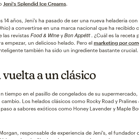
mo
Jeni's Splendid Ice Creams
.
os 14 años, Jeni's ha pasado de ser una nueva heladería con
io) a convertirse en una marca nacional que ha recibido c
Food & Wine
Bon Appétit
e las revistas
y
. ¿Cuál es la receta p
ara empezar, un delicioso helado. Pero el
marketing por corr
nteligente también ha sido un ingrediente bastante crucial.
 vuelta a un clásico
ún tiempo en el pasillo de congelados de su supermercado,
 cambio. Los helados clásicos como Rocky Road y Pralines
 paso a sabores exóticos como Honey Lavender y Maple B
organ, responsable de experiencia de Jeni's, el fundador 