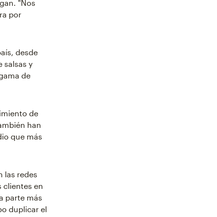
rgan. "Nos
ra por
país, desde
e salsas y
a gama de
cimiento de
también han
dio que más
n las redes
 clientes en
la parte más
o duplicar el