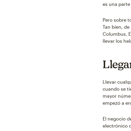
es una parte
Pero sobre t
Tan bien, de
Columbus. En
llevar los he
Llegar
Llevar cualq
cuando se tie
mayor número
empezó a env
El negocio d
electrónico d