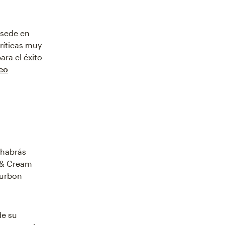
 sede en
ríticas muy
ara el éxito
eo
 habrás
 & Cream
ourbon
de su