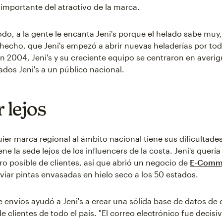
 importante del atractivo de la marca.
odo, a la gente le encanta Jeni's porque el helado sabe muy
 hecho, que Jeni's empezó a abrir nuevas heladerías por to
 2004, Jeni's y su creciente equipo se centraron en averi
lados Jeni's a un público nacional.
 lejos
uier marca regional al ámbito nacional tiene sus dificultade
ne la sede lejos de los influencers de la costa. Jeni's quería 
 posible de clientes, así que abrió un negocio de
E-Comm
iar pintas envasadas en hielo seco a los 50 estados.
e envíos ayudó a Jeni's a crear una sólida base de datos de 
e clientes de todo el país. "El correo electrónico fue decisi