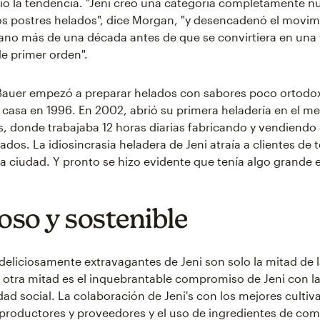
ió la tendencia. "Jeni creó una categoría completamente nu
os postres helados", dice Morgan, "y desencadenó el movim
ano más de una década antes de que se convirtiera en una
de primer orden".
 Bauer empezó a preparar helados con sabores poco ortodox
 casa en 1996. En 2002, abrió su primera heladería en el m
 donde trabajaba 12 horas diarias fabricando y vendiendo
ados. La idiosincrasia heladera de Jeni atraía a clientes de 
la ciudad. Y pronto se hizo evidente que tenía algo grande
ioso y sostenible
deliciosamente extravagantes de Jeni son solo la mitad de l
 otra mitad es el inquebrantable compromiso de Jeni con l
dad social. La colaboración de Jeni's con los mejores cultiv
 productores y proveedores y el uso de ingredientes de com