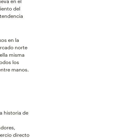
eva en el
iento del
 tendencia
os en la
ercado norte
 ella misma
todos los
 entre manos.
a historia de
a
adores,
ercio directo