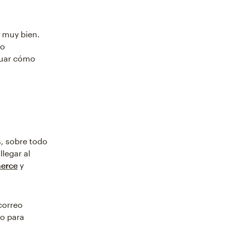
, muy bien.
do
guar cómo
s, sobre todo
llegar al
erce
y
correo
vo para