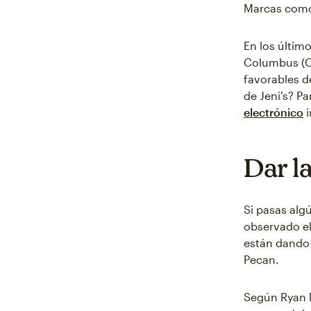
Marcas co
En los últim
Columbus (Oh
favorables d
de Jeni's? P
electrónico
i
Dar la
Si pasas alg
observado el
están dando
Pecan.
Según Ryan M