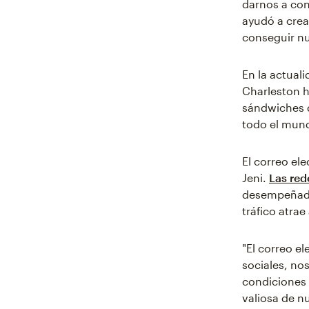
darnos a con
ayudó a crea
conseguir nu
En la actual
Charleston h
sándwiches d
todo el mun
El correo el
Jeni.
Las red
desempeñado 
tráfico atrae
"El correo e
sociales, no
condiciones 
valiosa de n