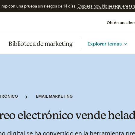
imp con una prueba sin riesgos de 14 días.
Empieza hoy. No se requiere tarj
Obtén una de
Biblioteca de marketing
Explorar temas
TRÓNICO
EMAIL MARKETING
rreo electrónico vende hela
ng digital se ha convertido en la herramienta pr