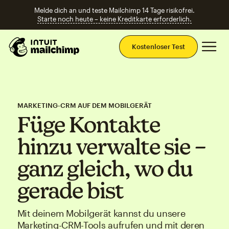
Melde dich an und teste Mailchimp 14 Tage risikofrei.
Starte noch heute – keine Kreditkarte erforderlich.
Ha
Kostenloser Test
MARKETING-CRM AUF DEM MOBILGERÄT
Füge Kontakte
hinzu verwalte sie –
ganz gleich, wo du
gerade bist
Mit deinem Mobilgerät kannst du unsere
Marketing-CRM-Tools aufrufen und mit deren