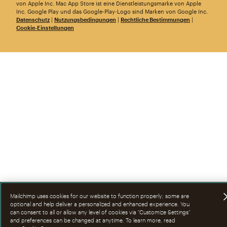
von Apple Inc. Mac App Store ist eine Dienstleistungsmarke von Apple
Inc. Google Play und das Google-Play-Logo sind Marken von Google Inc.
Datenschutz
|
Nutzungsbedingungen
|
Rechtliche Bestimmungen
|
Cookie-Einstellungen
Mailchimp uses cookies for our website to function properly; some are
optional and help deliver a personalized and enhanced experience. You
can consent to all or allow any level of cookies via “Customize Settings”
and preferences can be changed at anytime. To learn more, read