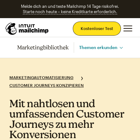
Melde dich an und teste Mailchimp 14 Tage risikofrei.
Starte noch heute – keine Kreditkarte erforderlich.
Ha
Kostenloser Test
Marketingbibliothek
Themen erkunden
MARKETINGAUTOMATISIERUNG
CUSTOMER JOURNEYS KONZIPIEREN
Mit nahtlosen und
umfassenden Customer
Journeys zu mehr
Konversionen