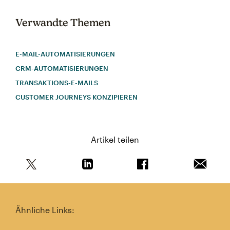
Verwandte Themen
E-MAIL-AUTOMATISIERUNGEN
CRM-AUTOMATISIERUNGEN
TRANSAKTIONS-E-MAILS
CUSTOMER JOURNEYS KONZIPIEREN
Artikel teilen
Teile diesen Artikel auf Twitter
Teile diesen Artikel auf Linkedin
Teile diesen Artikel au
Artikel 
Ähnliche Links: