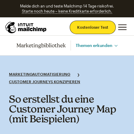
Melde dich an und teste Mailchimp 14 Tage risikofrei.
Starte noch heute – keine Kreditkarte erforderlich.
Ha
Kostenloser Test
Marketingbibliothek
Themen erkunden
MARKETINGAUTOMATISIERUNG
CUSTOMER JOURNEYS KONZIPIEREN
So erstellst du eine
Customer Journey Map
(mit Beispielen)