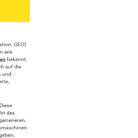
ation, GEO)
en wie
ews
bekannt,
h auf die
s und
erte,
 Diese
cht des
generieren.
uchmaschinen
 geben,