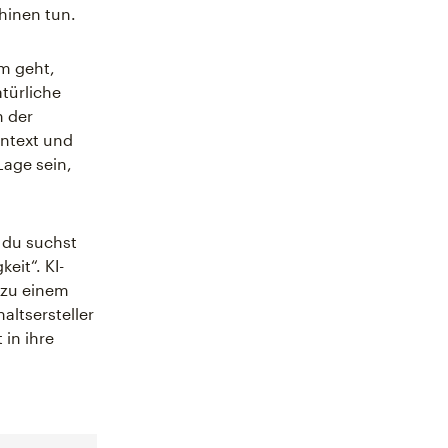
hinen tun.
m geht,
atürliche
n der
ontext und
Lage sein,
, du suchst
it“. KI-
 zu einem
altsersteller
 in ihre