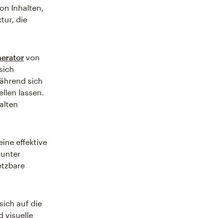
on Inhalten,
tur, die
erator
von
sich
während sich
llen lassen.
alten
ine effektive
runter
etzbare
ich auf die
d visuelle