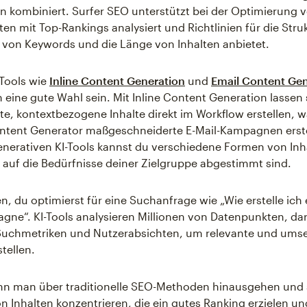
n kombiniert. Surfer SEO unterstützt bei der Optimierung v
en mit Top-Rankings analysiert und Richtlinien für die Struk
von Keywords und die Länge von Inhalten anbietet.
 Tools wie
Inline Content Generation
und
Email Content Gen
n eine gute Wahl sein. Mit Inline Content Generation lassen 
rte, kontextbezogene Inhalte direkt im Workflow erstellen, 
ntent Generator maßgeschneiderte E-Mail-Kampagnen erste
enerativen KI-Tools kannst du verschiedene Formen von Inh
ie auf die Bedürfnisse deiner Zielgruppe abgestimmt sind.
du optimierst für eine Suchanfrage wie „Wie erstelle ich e
gne“. KI-Tools analysieren Millionen von Datenpunkten, da
Suchmetriken und Nutzerabsichten, um relevante und ums
stellen.
nn man über traditionelle SEO-Methoden hinausgehen und s
on Inhalten konzentrieren, die ein gutes Ranking erzielen un