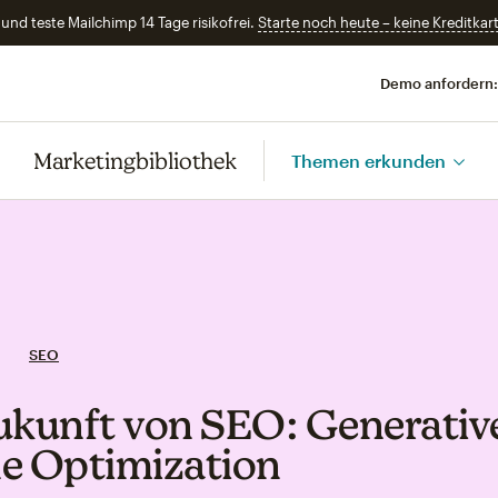
und teste Mailchimp 14 Tage risikofrei.
Starte noch heute – keine Kreditkart
Demo anfordern:
Marketingbibliothek
Themen erkunden
SEO
ukunft von SEO: Generativ
e Optimization