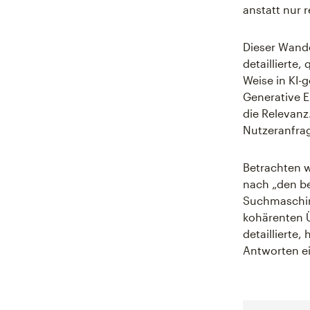
anstatt nur 
Dieser Wande
detaillierte,
Weise in KI-
Generative E
die Relevanz.
Nutzeranfra
Betrachten w
nach „den be
Suchmaschin
kohärenten Ü
detaillierte,
Antworten e