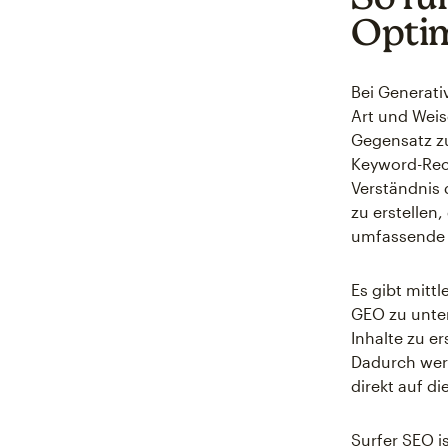
Optim
Bei Generati
Art und Weis
Gegensatz zu
Keyword-Rech
Verständnis 
zu erstellen
umfassende A
Es gibt mitt
GEO zu unters
Inhalte zu e
Dadurch werd
direkt auf d
Surfer SEO i