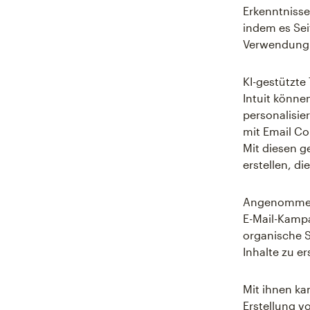
Erkenntnisse
indem es Seit
Verwendung 
KI-gestützte
Intuit könne
personalisie
mit Email Co
Mit diesen g
erstellen, d
Angenommen, 
E-Mail-Kampa
organische 
Inhalte zu er
Mit ihnen ka
Erstellung v