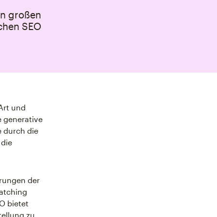
en großen
achen SEO
Art und
e generative
 durch die
 die
erungen der
Matching
O bietet
tellung zu