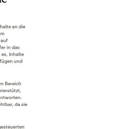
halte an die
Im
 auf
er in das
 es, Inhalte
infügen und
im Bereich
nterstützt,
antworten.
htbar, da sie
-gesteuerten