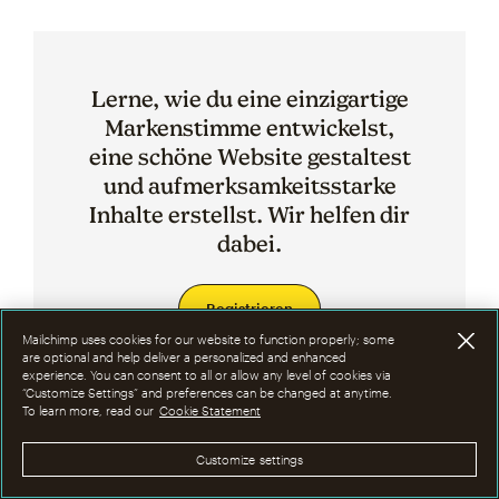
Lerne, wie du eine einzigartige
Markenstimme entwickelst,
eine schöne Website gestaltest
und aufmerksamkeitsstarke
Inhalte erstellst. Wir helfen dir
dabei.
Registrieren
Mailchimp uses cookies for our website to function properly; some
are optional and help deliver a personalized and enhanced
experience. You can consent to all or allow any level of cookies via
“Customize Settings” and preferences can be changed at anytime.
To learn more, read our
Cookie Statement
Verwandte Themen
Customize settings