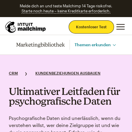
Melde dich an und teste Mailchimp 14 Tage risikofrei.
Starte noch heute – keine Kreditkarte erforderlich.
Ha
Kostenloser Test
Marketingbibliothek
Themen erkunden
CRM
KUNDENBEZIEHUNGEN AUSBAUEN
Ultimativer Leitfaden für
psychografische Daten
Psychografische Daten sind unerlässlich, wenn du
verstehen willst, wer deine Zielgruppe ist und wie