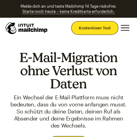
Melde dich an und teste Mailchimp 14 Tage risikofrei.
Starte noch heute – keine Kreditkarte erforderlich.
Ha
Kostenloser Test
E-Mail-Migration
ohne Verlust von
Daten
Ein Wechsel der E-Mail-Plattform muss nicht
bedeuten, dass du von vorne anfangen musst.
So schützt du deine Daten, deinen Ruf als
Absender und deine Ergebnisse im Rahmen
des Wechsels.