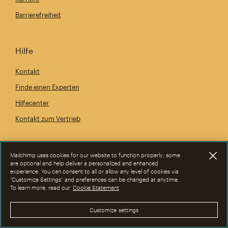
Barrierefreiheit
Hilfe
Kontakt
Finde einen Experten
Hilfecenter
Kontakt zum Vertrieb
Mailchimp uses cookies for our website to function properly; some
are optional and help deliver a personalized and enhanced
experience. You can consent to all or allow any level of cookies via
“Customize Settings” and preferences can be changed at anytime.
To learn more, read our
Cookie Statement
Customize settings