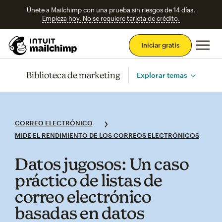
Únete a Mailchimp con una prueba sin riesgos de 14 días.
Empieza hoy. No se requiere tarjeta de crédito.
Men
Iniciar gratis
Biblioteca de marketing
Explorar temas
CORREO ELECTRÓNICO
MIDE EL RENDIMIENTO DE LOS CORREOS ELECTRÓNICOS
Datos jugosos: Un caso
práctico de listas de
correo electrónico
basadas en datos