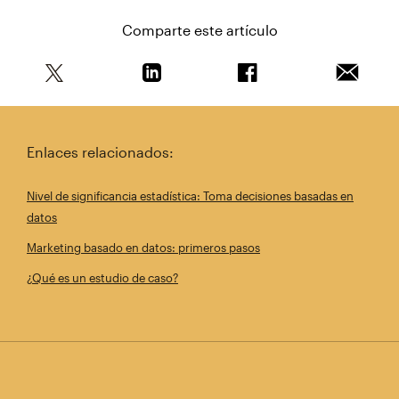
Comparte este artículo
Comparte este artículo en Twitter
Comparte este artículo en Linkedin
Comparte este artícul
Envía es
Enlaces relacionados:
Nivel de significancia estadística: Toma decisiones basadas en
datos
Marketing basado en datos: primeros pasos
¿Qué es un estudio de caso?