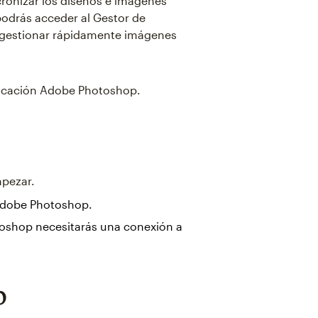
onizar los diseños e imágenes
podrás acceder al Gestor de
 gestionar rápidamente imágenes
plicación Adobe Photoshop.
mpezar.
 Adobe Photoshop.
shop necesitarás una conexión a
p