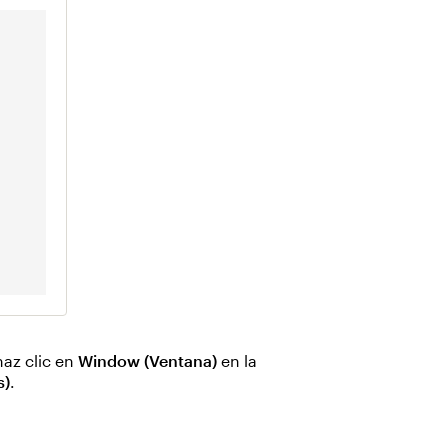
haz clic en
Window (Ventana)
en la
s)
.