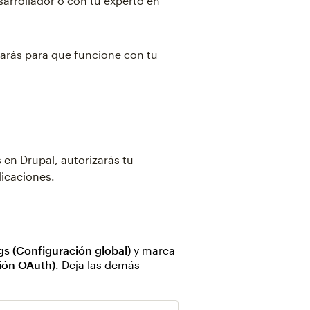
arrollador o con tu experto en
zarás para que funcione con tu
 en Drupal, autorizarás tu
licaciones.
gs (Configuración global)
y marca
ión OAuth)
. Deja las demás