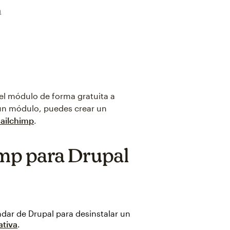
n
el módulo de forma gratuita a
 un módulo, puedes crear un
Mailchimp
.
mp para Drupal
.
ndar de Drupal para desinstalar un
ativa
.