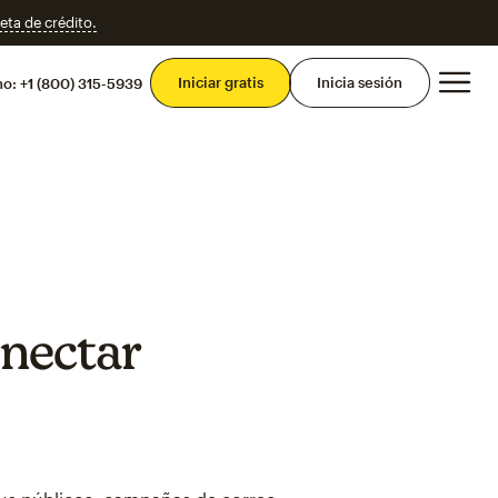
eta de crédito.
Men
Iniciar gratis
Inicia sesión
mo:
+1 (800) 315-5939
nectar