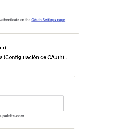
ón)
.
s (Configuración de OAuth)
.
.