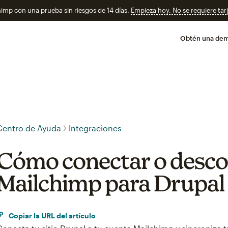
imp con una prueba sin riesgos de 14 días.
Empieza hoy. No se requiere tarj
Obtén una de
Centro de Ayuda
Integraciones
Cómo conectar o desco
Mailchimp para Drupal
Copiar la URL del artículo