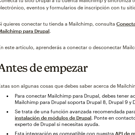
Conecta tu sitio Drupal a tu cuenta Mailchimp y sincroniza
electrónico, eventos y formularios de inscripción con tu siti
Si quieres conectar tu tienda a Mailchimp, consulta
Conecta
Mailchimp para Drupal
.
En este artículo, aprenderás a conectar o desconectar Mail
Antes de empezar
Estas son algunas cosas que debes saber acerca de Mailchi
Para conectar Mailchimp para Drupal, debes tener ac
Mailchimp para Drupal soporta Drupal 8, Drupal 9 y D
Se trata de una función avanzada recomendada para
instalación de módulos de Drupal
. Ponte en contacto
experto de Drupal si necesitas ayuda.
Esta integración es compatible con nuestra
API de m