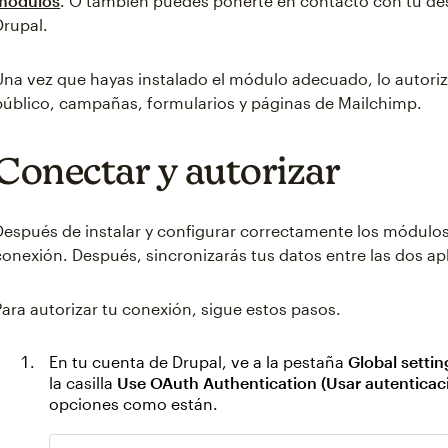
módulos
. O también puedes ponerte en contacto con tu des
Drupal.
Una vez que hayas instalado el módulo adecuado, lo autori
público, campañas, formularios y páginas de Mailchimp.
Conectar y autorizar
Después de instalar y configurar correctamente los módulos
conexión. Después, sincronizarás tus datos entre las dos ap
Para autorizar tu conexión, sigue estos pasos.
En tu cuenta de Drupal, ve a la pestaña
Global settin
la casilla
Use OAuth Authentication (Usar autenticac
opciones como están.