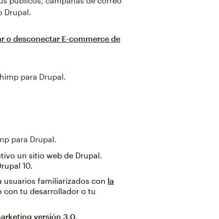
 tus públicos, campañas de correo
o Drupal.
r o desconectar E-commerce de
chimp para Drupal.
mp para Drupal.
tivo un sitio web de Drupal.
rupal 10.
 usuarios familiarizados con
la
 con tu desarrollador o tu
arketing versión 3.0
.