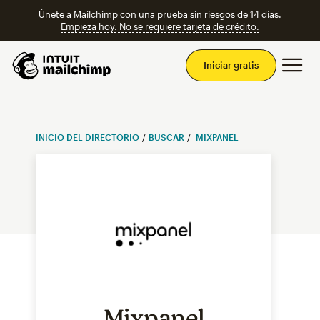
Únete a Mailchimp con una prueba sin riesgos de 14 días.
Empieza hoy. No se requiere tarjeta de crédito.
Men
Iniciar gratis
INICIO DEL DIRECTORIO
BUSCAR
MIXPANEL
Mixpanel