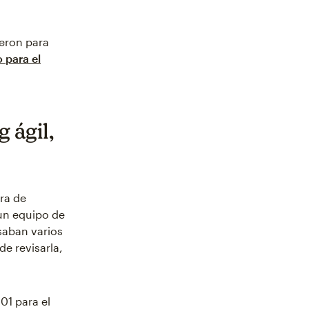
ieron para
 para el
 ágil,
ura de
un equipo de
saban varios
e revisarla,
01 para el