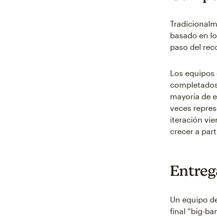
Tradicionalm
basado en lo
paso del rec
Los equipos 
completados
mayoría de e
veces repre
iteración vi
crecer a par
Entreg
Un equipo de
final “big-ba