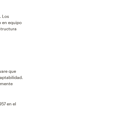
. Los
jo en equipo
structura
tware que
aptabilidad.
temente
57 en el