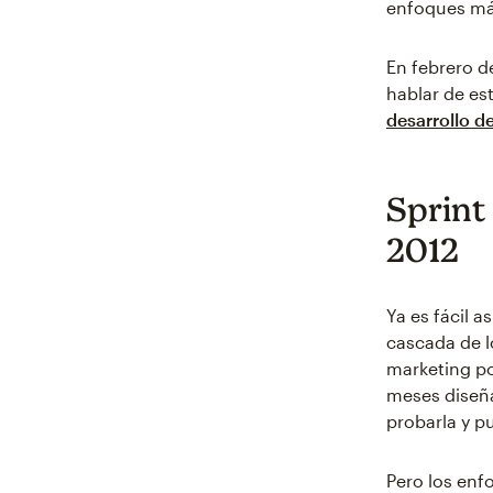
enfoques más
En febrero d
hablar de est
desarrollo de
Sprint 
2012
Ya es fácil a
cascada de l
marketing po
meses diseña
probarla y pu
Pero los enfo