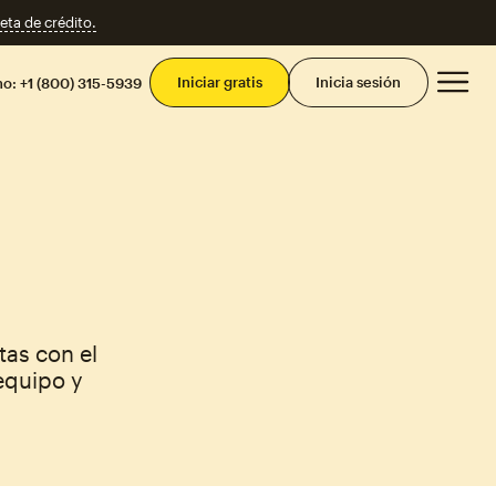
eta de crédito.
Men
Iniciar gratis
Inicia sesión
mo:
+1 (800) 315-5939
as con el
equipo y