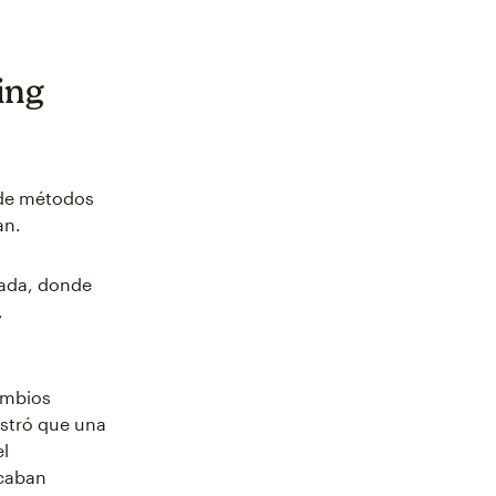
ing
 de métodos
an.
ada, donde
,
ambios
ostró que una
el
scaban