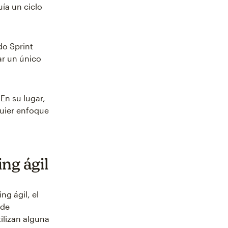
uía un ciclo
.
do Sprint
ar un único
En su lugar,
quier enfoque
ng ágil
ng ágil, el
 de
ilizan alguna