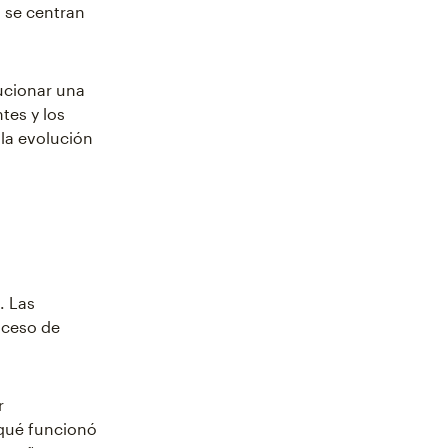
 se centran
lucionar una
tes y los
 la evolución
. Las
oceso de
r
qué funcionó