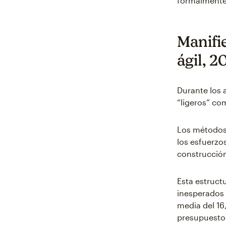
formalmente
Manifi
ágil, 2
Durante los 
“ligeros” co
Los métodos
los esfuerzo
construcción
Esta estruct
inesperados 
media del 16
presupuesto 