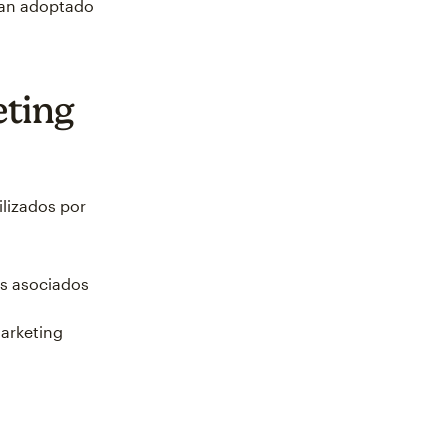
ían adoptado
eting
ilizados por
as asociados
arketing