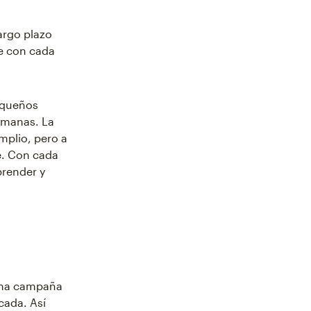
argo plazo
e con cada
equeños
emanas. La
mplio, pero a
e. Con cada
prender y
 una campaña
cada. Así