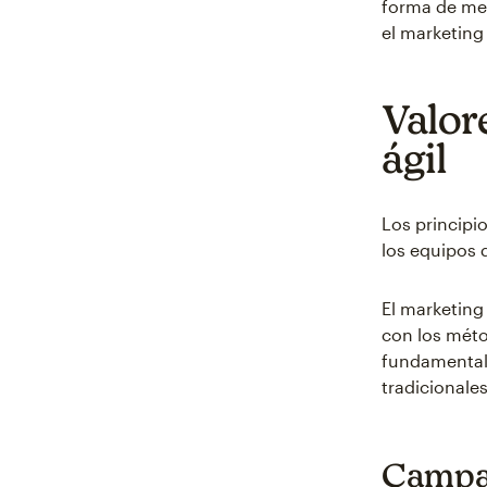
forma de met
el marketing 
Valor
ágil
Los principi
los equipos 
El marketing
con los méto
fundamentale
tradicionales
Campañ