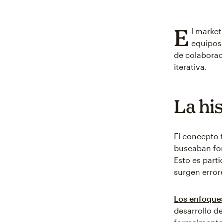
E
l market
equipos 
de colaborac
iterativa.
La his
El concepto 
buscaban for
Esto es part
surgen erro
Los enfoques
desarrollo d