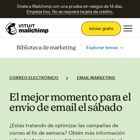
Únete a Mailchimp con una prueba sin riesgos de 14 días.
Empieza hoy. No se requiere tarjeta de crédito.
Men
Iniciar gratis
Biblioteca de marketing
Explorar temas
CORREO ELECTRÓNICO
EMAIL MARKETING
El mejor momento para el
envio de email el sábado
¿Estás tratando de optimizar las campañas de
correo el fin de semana? Obtén más información