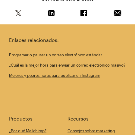
Comparte este artículo en Twitter
Comparte este artículo en Linkedin
Comparte este artícul
Envía es
Enlaces relacionados:
Programar o pausar un correo electrónico estándar
¿Cuál es la mejor hora para enviar un correo electrónico masivo?
Mejores y peores horas para publicar en Instagram
Productos
Recursos
¿Por qué Mailchimp?
Consejos sobre marketing