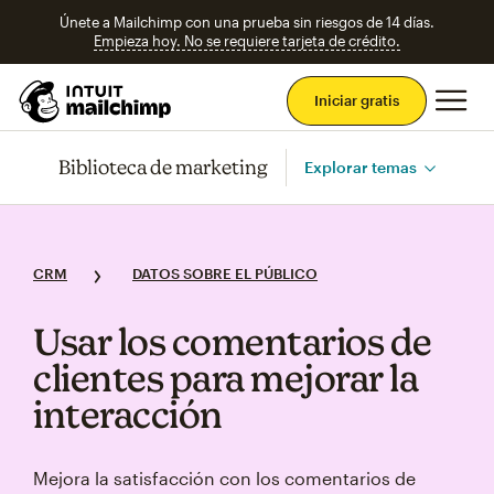
Únete a Mailchimp con una prueba sin riesgos de 14 días.
Empieza hoy. No se requiere tarjeta de crédito.
Men
Iniciar gratis
Biblioteca de marketing
Explorar temas
CRM
DATOS SOBRE EL PÚBLICO
Usar los comentarios de
clientes para mejorar la
interacción
Mejora la satisfacción con los comentarios de