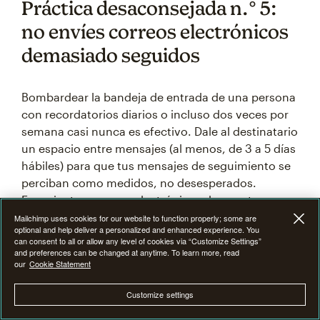
Práctica desaconsejada n.° 5:
no envíes correos electrónicos
demasiado seguidos
Bombardear la bandeja de entrada de una persona
con recordatorios diarios o incluso dos veces por
semana casi nunca es efectivo. Dale al destinatario
un espacio entre mensajes (al menos, de 3 a 5 días
hábiles) para que tus mensajes de seguimiento se
perciban como medidos, no desesperados.
Espaciar tus correos electrónicos demuestra
respeto por el tiempo del destinatario y aumenta
Mailchimp uses cookies for our website to function properly; some are
optional and help deliver a personalized and enhanced experience. You
las probabilidades de que tu mensaje sea leído y
can consent to all or allow any level of cookies via “Customize Settings”
considerado en lugar de ser ignorado.
and preferences can be changed at anytime. To learn more, read
our
Cookie Statement
Customize settings
Alternativas a los toques