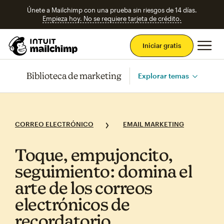
Únete a Mailchimp con una prueba sin riesgos de 14 días.
Empieza hoy. No se requiere tarjeta de crédito.
Men
Iniciar gratis
Biblioteca de marketing
Explorar temas
CORREO ELECTRÓNICO
EMAIL MARKETING
Toque, empujoncito,
seguimiento: domina el
arte de los correos
electrónicos de
recordatorio