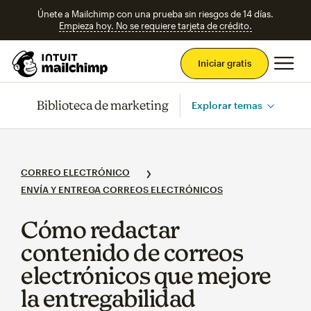
Únete a Mailchimp con una prueba sin riesgos de 14 días.
Empieza hoy. No se requiere tarjeta de crédito.
Men
Iniciar gratis
Biblioteca de marketing
Explorar temas
CORREO ELECTRÓNICO
ENVÍA Y ENTREGA CORREOS ELECTRÓNICOS
Cómo redactar
contenido de correos
electrónicos que mejore
la entregabilidad