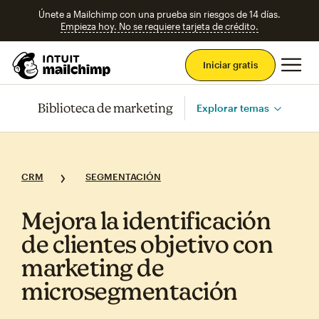
Únete a Mailchimp con una prueba sin riesgos de 14 días.
Empieza hoy. No se requiere tarjeta de crédito.
Men
Iniciar gratis
Biblioteca de marketing
Explorar temas
CRM
SEGMENTACIÓN
Mejora la identificación
de clientes objetivo con
marketing de
microsegmentación