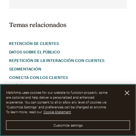
Temas relacionados
RETENCIÓN DE CLIENTES
DATOS SOBRE EL PÚBLICO
REPETICIÓN DE LA INTERACCIÓN CON CLIENTES
SEGMENTACIÓN
CONECTA CON LOS CLIENTES
DIRÍGETE A TU PÚBLICO
Mailchimp uses cookies for our website to function properly; some
AUMENTA TU PÚBLICO
are optional and help deliver a personalized and enhanced
experience. You can consent to all or allow any level of cookies via
“Customize Settings” and preferences can be changed at anytime.
To learn more, read our
Cookie Statement
Comparte este artículo
Customize settings