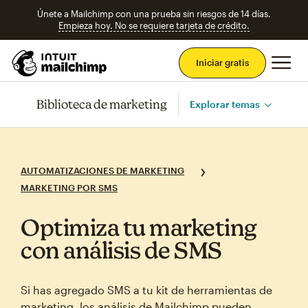
Únete a Mailchimp con una prueba sin riesgos de 14 días.
Empieza hoy. No se requiere tarjeta de crédito.
Men
Iniciar gratis
Biblioteca de marketing
Explorar temas
AUTOMATIZACIONES DE MARKETING
MARKETING POR SMS
Optimiza tu marketing
con análisis de SMS
Si has agregado SMS a tu kit de herramientas de
marketing, los análisis de Mailchimp pueden