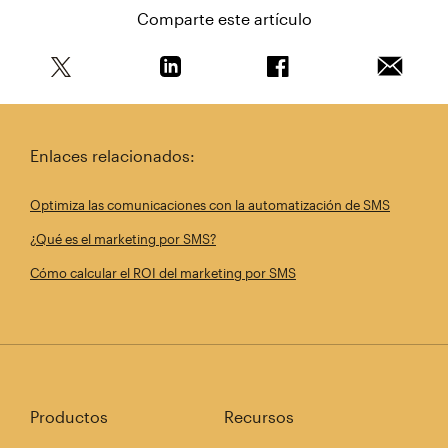
Comparte este artículo
Comparte este artículo en Twitter
Comparte este artículo en Linkedin
Comparte este artícul
Envía es
Enlaces relacionados:
Optimiza las comunicaciones con la automatización de SMS
¿Qué es el marketing por SMS?
Cómo calcular el ROI del marketing por SMS
Productos
Recursos