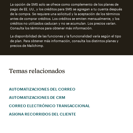
La opción de SMS solo se ofrece como complemento de los planes de
pago de EE. UU., y los créditos para SMS se agregan a tu cuenta después
de la compra. Se requiere una solicitud y la aceptación de los términos
antes de comprar créditos. Los créditos se emiten mensualmente, y los
créditos no utilizados caducan y no se acumulan. Los precios varían.
Consulta los términos para obtener más información.
La disponibilidad de las funciones y la funcionalidad varía según el tipo
de plan. Para obtener más información, consulta los distintos planes y
precios de Mailchimp.
Temas relacionados
AUTOMATIZACIONES DEL CORREO
AUTOMATIZACIONES DE CRM
CORREO ELECTRÓNICO TRANSACCIONAL
ASIGNA RECORRIDOS DEL CLIENTE