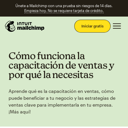
Únete a Mailchimp con una prueba sin riesgos de 14 días.
Empieza hoy. No se requiere tarjeta de crédito.
Men
Iniciar gratis
Cómo funciona la
capacitación de ventas y
por qué la necesitas
Aprende qué es la capacitación en ventas, cómo
puede beneficiar a tu negocio y las estrategias de
ventas clave para implementarla en tu empresa.
¡Más aquí!