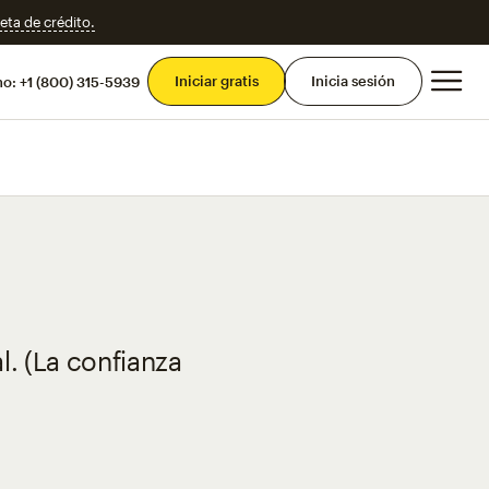
eta de crédito.
Men
Iniciar gratis
Inicia sesión
mo:
+1 (800) 315-5939
. (La confianza