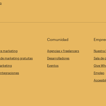
po
Comunidad
Empre
re marketing
Agencias y freelancers
Nuestra 
de marketing gratuitas
Desarrolladores
Sala de 
arketing
Eventos
Give Whe
 integraciones
Empleo
Accesibi