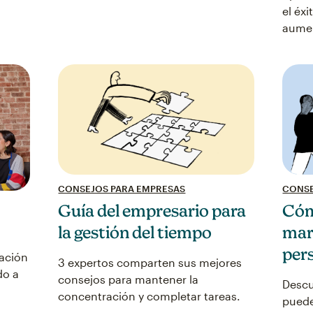
el éxi
aumen
CONSEJOS PARA EMPRESAS
CONSE
Guía del empresario para
Cóm
la gestión del tiempo
mar
per
tación
3 expertos comparten sus mejores
do a
consejos para mantener la
Descu
concentración y completar tareas.
puede