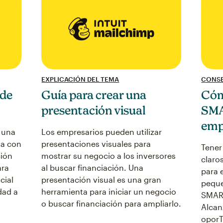
EXPLICACIÓN DEL TEMA
CONSE
 de
Guía para crear una
Cóm
presentación visual
SMA
emp
 una
Los empresarios pueden utilizar
sa con
presentaciones visuales para
Tener
ción
mostrar su negocio a los inversores
claro
ara
al buscar financiación. Una
para 
cial
presentación visual es una gran
peque
idad a
herramienta para iniciar un negocio
SMART
o buscar financiación para ampliarlo.
Alcan
oporT