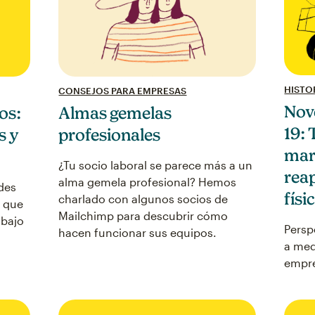
HISTO
CONSEJOS PARA EMPRESAS
Nov
os:
Almas gemelas
19: 
s y
profesionales
mar
¿Tu socio laboral se parece más a un
reap
alma gemela profesional? Hemos
des
físi
charlado con algunos socios de
s que
Mailchimp para descubrir cómo
abajo
Persp
hacen funcionar sus equipos.
a med
empr