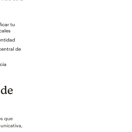
icar tu
cales
entidad
central de
cia
 de
es que
unicativa,