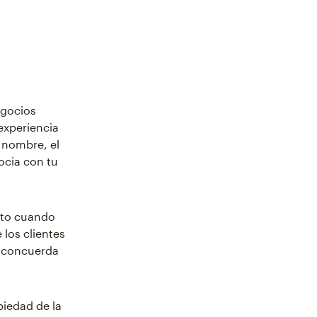
egocios
experiencia
l nombre, el
ocia con tu
sto cuando
los clientes
s concuerda
piedad de la