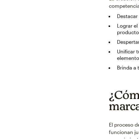
competencia.
Destacar 
Lograr el
producto
Despertar
Unificar 
elemento
Brinda a 
¿Cómo
marc
El proceso d
funcionan ju