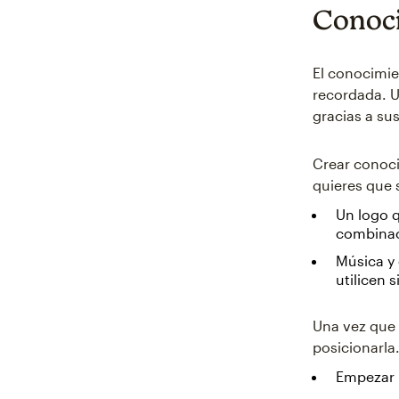
Conoci
El conocimie
recordada. 
gracias a su
Crear conoc
quieres que 
Un logo q
combinaci
Música y 
utilicen 
Una vez que 
posicionarla
Empezar 