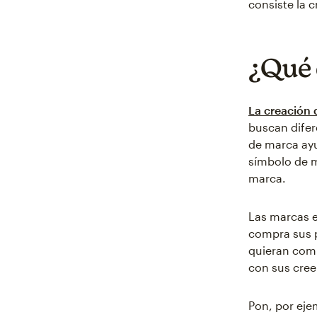
consiste la 
¿Qué 
La creación
buscan difer
de marca ayu
símbolo de m
marca.
Las marcas e
compra sus p
quieran com
con sus cree
Pon, por eje