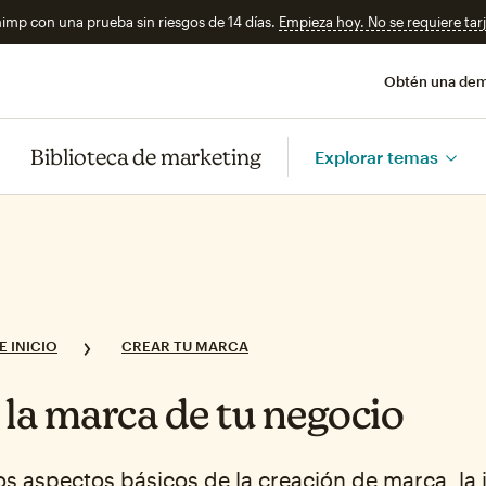
imp con una prueba sin riesgos de 14 días.
Empieza hoy. No se requiere tarj
Obtén una de
Biblioteca de marketing
Explorar temas
E INICIO
CREAR TU MARCA
 la marca de tu negocio
s aspectos básicos de la creación de marca, la 