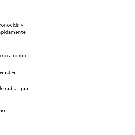
conocida y
rápidamente
orno a cómo
isuales,
e radio, que
que