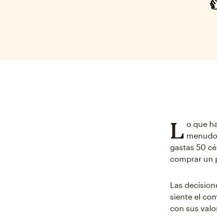
L
o que ha
menudo 
gastas 50 cé
comprar un 
Las decisio
siente el co
con sus valo