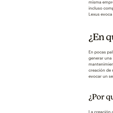
misma empres
incluso comp
Lexus evoca e
¿En q
En pocas pal
generar una 
mantenimient
creación de 
evocar un sen
¿Por q
La creación 