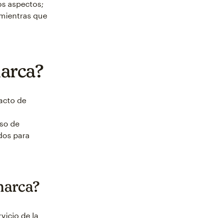
os aspectos;
 mientras que
marca?
 acto de
so de
dos para
marca?
vicio de la