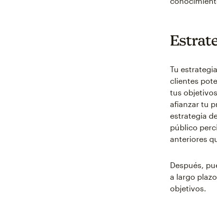
conocimiento
Estrat
Tu estrategi
clientes pot
tus objetivos
afianzar tu 
estrategia d
público perc
anteriores q
Después, pue
a largo plaz
objetivos.