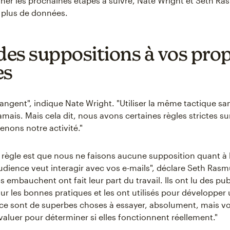
ner les prochaines étapes à suivre, Nate Wright et Seth R
 plus de données.
 des suppositions à vos pro
es
angent", indique Nate Wright. "Utiliser la même tactique san
mais. Mais cela dit, nous avons certaines règles strictes su
nons notre activité."
 règle est que nous ne faisons aucune supposition quant à 
udience veut interagir avec vos e-mails", déclare Seth Ras
 embauchent ont fait leur part du travail. Ils ont lu des pub
sur les bonnes pratiques et les ont utilisés pour développer
t ce sont de superbes choses à essayer, absolument, mais v
valuer pour déterminer si elles fonctionnent réellement."