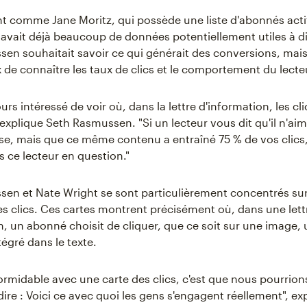
nt comme Jane Moritz, qui possède une liste d'abonnés acti
y avait déjà beaucoup de données potentiellement utiles à d
en souhaitait savoir ce qui générait des conversions, mais 
x de connaître les taux de clics et le comportement du lecte
ours intéressé de voir où, dans la lettre d'information, les cli
 explique Seth Rasmussen. "Si un lecteur vous dit qu'il n'ai
e, mais que ce même contenu a entraîné 75 % de vos clics
s ce lecteur en question."
en et Nate Wright se sont particulièrement concentrés su
es clics. Ces cartes montrent précisément où, dans une lett
n, un abonné choisit de cliquer, que ce soit sur une image,
tégré dans le texte.
formidable avec une carte des clics, c'est que nous pourrion
 dire : Voici ce avec quoi les gens s'engagent réellement", e