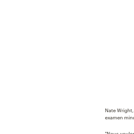
Nate Wright,
examen minu
"Nous voulo