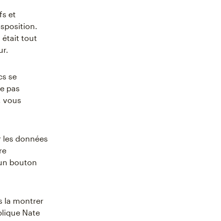
fs et
isposition.
était tout
ur.
cs se
me pas
, vous
r les données
re
 un bouton
s la montrer
xplique Nate