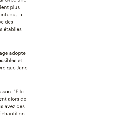
vient plus
ontenu, la
se des
 établies
riage adopte
essibles et
avéré que Jane
ssen. "Elle
ent alors de
s avez des
échantillon