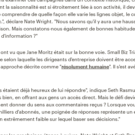
 la saisonnalité est si étroitement liée à son activité, il de
comprendre de quelle façon elle varie les lignes objet, le c
c.", déclare Nate Wright. "Nous savons qu'il y aura une haus
ison. Mais constatons-nous également de bonnes habitudes
e d'information ?"
ls ont vu que Jane Moritz était sur la bonne voie. Small Biz T
e selon laquelle les dirigeants d'entreprise doivent être acc
e approche décrite comme "
résolument humaine
". Il s'est 
 étaient déjà heureux de lui répondre", indique Seth Rasmu
ès bien, en offrant aux gens un accès direct. Mais le défi devi
ent donner du sens aux commentaires reçus ? Lorsque vou
milliers d'abonnés, une poignée de réponses représente un 
n extrêmement faible sur lequel baser ses décisions."