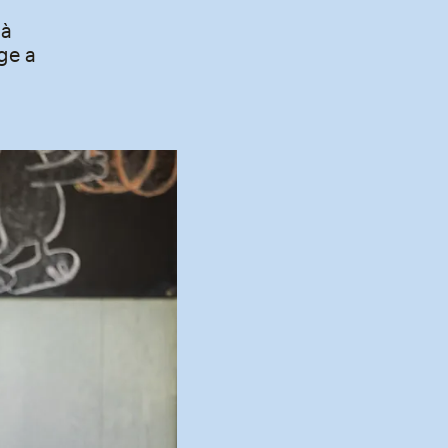
 à
ge a