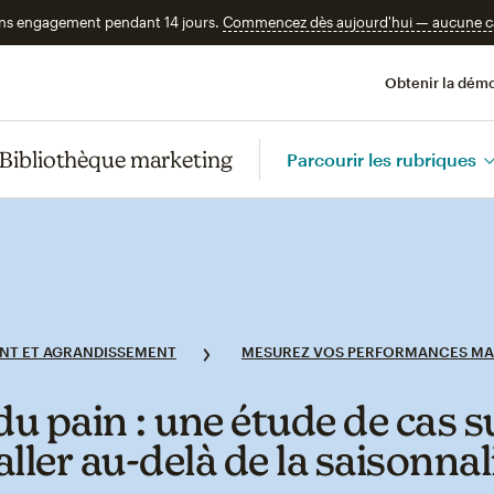
ans engagement pendant 14 jours.
Commencez dès aujourd'hui — aucune car
Obtenir la démo
Bibliothèque marketing
Parcourir les rubriques
NT ET AGRANDISSEMENT
MESUREZ VOS PERFORMANCES MA
du pain : une étude de cas su
'aller au‑delà de la saisonnal