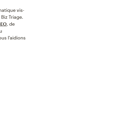
matique vis-
Biz Triage.
SEO
, de
au
us l'aidions