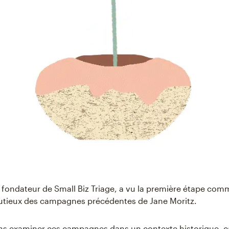
 fondateur de Small Biz Triage, a vu la première étape co
tieux des campagnes précédentes de Jane Moritz.
ns examiner ces campagnes dans un contexte historique, c