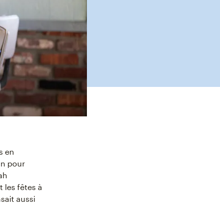
s en
on pour
lah
 les fêtes à
sait aussi