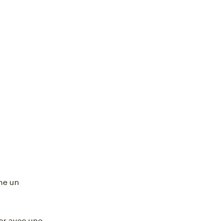
mme un
ar avec une