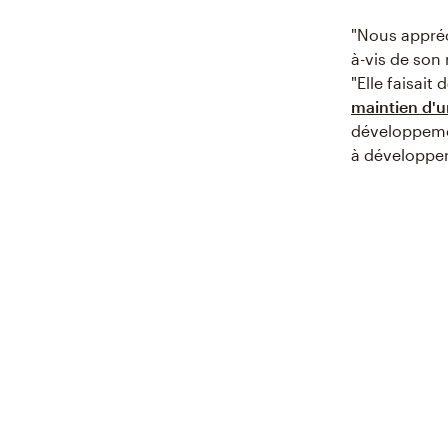
"Nous appréci
à-vis de son
"Elle faisai
maintien d'u
développemen
à développer 