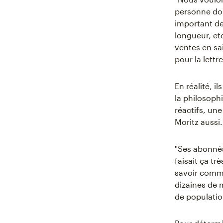
personne dont
important de 
longueur, et
ventes en sa
pour la lettr
En réalité, i
la philosophi
réactifs, un
Moritz aussi.
"Ses abonnés
faisait ça tr
savoir comm
dizaines de 
de populatio