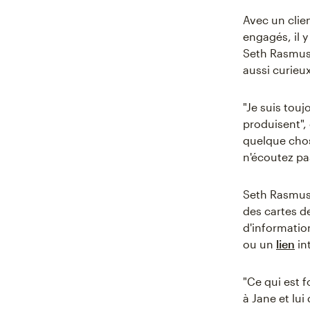
Avec un clie
engagés, il 
Seth Rasmuss
aussi curieu
"Je suis touj
produisent",
quelque chos
n'écoutez pa
Seth Rasmuss
des cartes d
d'informatio
ou un
lien
in
"Ce qui est 
à Jane et lui