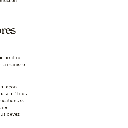
asmussen
pres
s arrêt ne
r la manière
la façon
mussen. "Tous
lications et
 une
ous devez