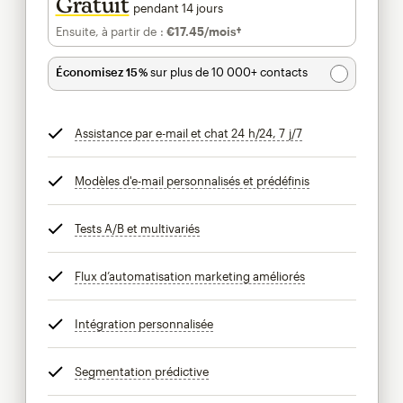
Gratuit
pendant 14 jours
Ensuite, à partir de :
€17.45
/mois†
par mois†
Économisez 15 %
sur plus de 10 000+ contacts
Assistance par e-mail et chat 24 h/24, 7 j/7
infobulle
Modèles d'e-mail personnalisés et prédéfinis
infobulle
Tests A/B et multivariés
infobulle
Flux d’automatisation marketing améliorés
infobulle
Intégration personnalisée
infobulle
Segmentation prédictive
infobulle