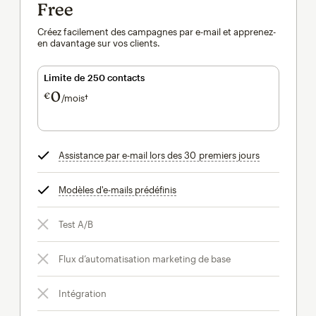
Free
Créez facilement des campagnes par e-mail et apprenez-
en davantage sur vos clients.
Limite de 250 contacts
0
€
/mois†
par mois†
Assistance par e-mail lors des 30 premiers jours
infobulle
Modèles d'e-mails prédéfinis
infobulle
Test A/B
Flux d’automatisation marketing de base
Intégration