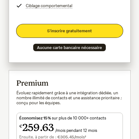
Ciblage comportemental
infobulle
S'inscrire gratuitement
Aucune carte bancaire nécessaire
Premium
Évoluez rapidement grâce à une intégration dédiée, un
nombre illimité de contacts et une assistance prioritaire ;
conçu pour les équipes.
Économisez 15 %
sur plus de 10 000+ contacts
259
63
€
/mois pendant 12 mois
€259.63
par mois pendant 12 mois
Ensuite, à partir de :
€305.45
/mois†
par mois†