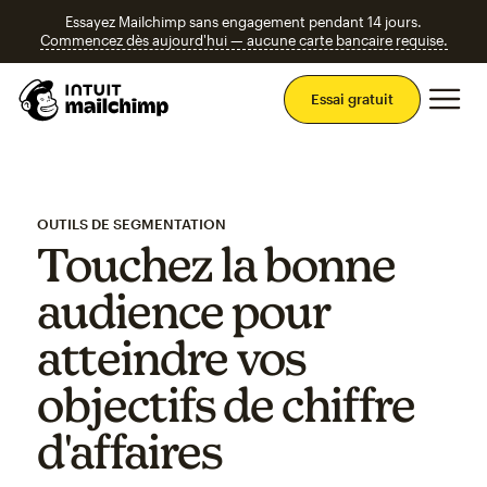
Essayez Mailchimp sans engagement pendant 14 jours.
Commencez dès aujourd'hui — aucune carte bancaire requise.
Men
Essai gratuit
OUTILS DE SEGMENTATION
Touchez la bonne
audience pour
atteindre vos
objectifs de chiffre
d'affaires