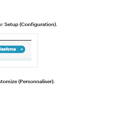
ur
Setup (Configuration)
.
tomize (Personnaliser)
.