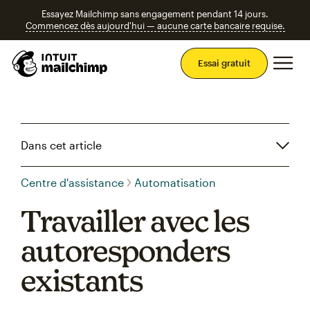
Essayez Mailchimp sans engagement pendant 14 jours.
Commencez dès aujourd'hui — aucune carte bancaire requise.
Men
Essai gratuit
Dans cet article
Centre d'assistance
Automatisation
Travailler avec les
autoresponders
existants