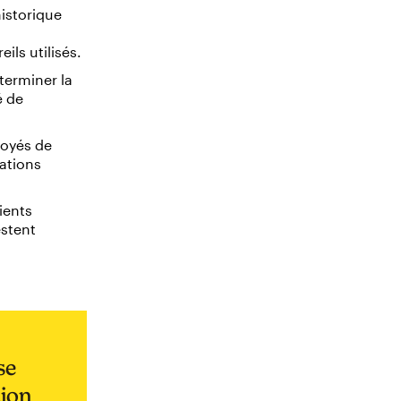
historique
ils utilisés.
terminer la
é de
loyés de
cations
ients
estent
se
tion