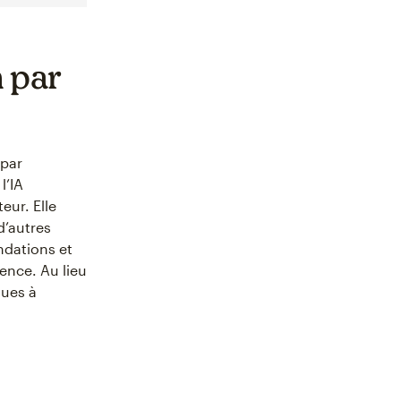
n par
(par
l’IA
eur. Elle
d’autres
ndations et
ence. Au lieu
ques à