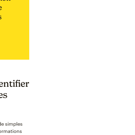
e
s
ntifier
es
de simples
formations