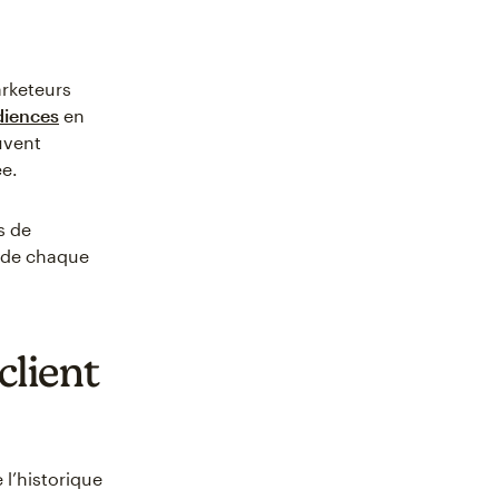
arketeurs
diences
en
uvent
ée.
s de
t de chaque
client
 l’historique