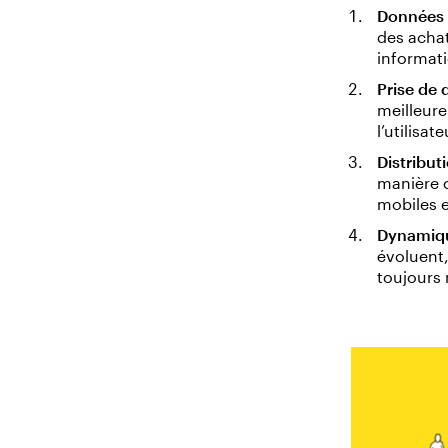
Données 
des achat
informatio
Prise de 
meilleur
l’utilisate
Distributi
manière c
mobiles e
Dynamiqu
évoluent,
toujours 