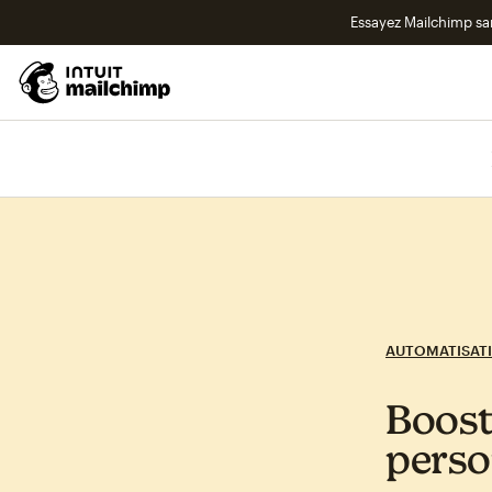
Essayez Mailchimp s
AUTOMATISAT
Booste
perso