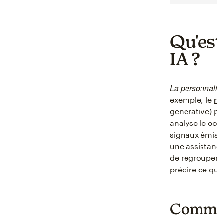
Qu'es
IA ?
La personnali
exemple, le
générative) 
analyse le c
signaux émis
une assistan
de regrouper
prédire ce q
Commen