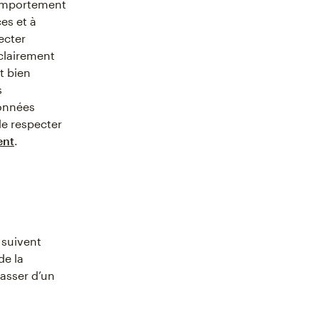
comportement
es et à
ecter
clairement
t bien
s
données
de respecter
ent
.
 suivent
de la
asser d’un