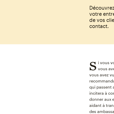
Découvrez
votre entr
de vos cli
contact.
S
i vous 
vous ave
vous avez vu 
recommandat
qui passent 
incitera à co
donner aux e
aidant à tran
des ambassa