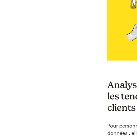
Analys
les te
clients
Pour personn
données : el