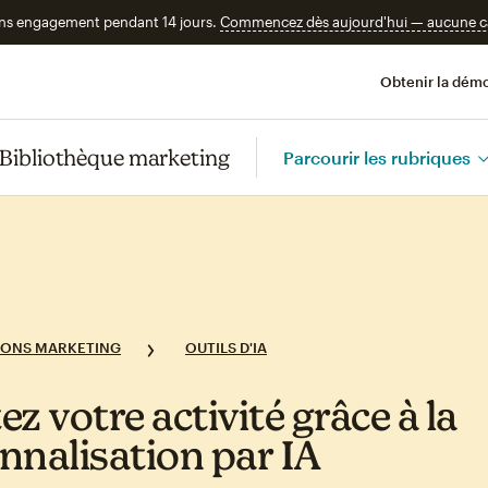
ans engagement pendant 14 jours.
Commencez dès aujourd'hui — aucune car
Obtenir la démo
Bibliothèque marketing
Parcourir les rubriques
IONS MARKETING
OUTILS D'IA
z votre activité grâce à la
nnalisation par IA