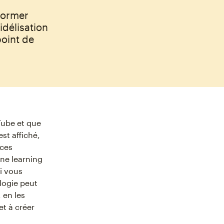
former
idélisation
point de
Tube et que
st affiché,
 ces
ne learning
i vous
ologie peut
 en les
et à créer