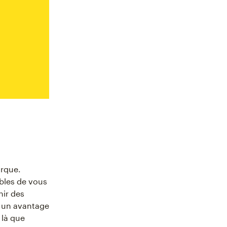
arque.
ibles de vous
nir des
nt un avantage
 là que