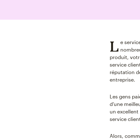
L
e servic
nombreux
produit, vot
service clien
réputation de
entreprise.
Les gens pai
d’une meille
un excellent
service clien
Alors, comme