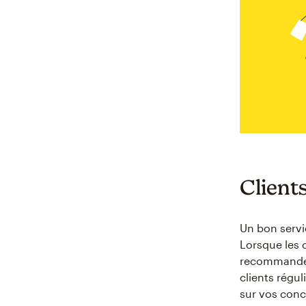
Client
Un bon servi
Lorsque les c
recommander 
clients régul
sur vos concu