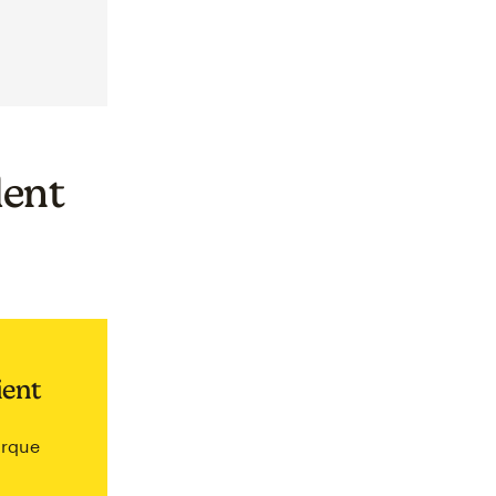
lent
ient
arque