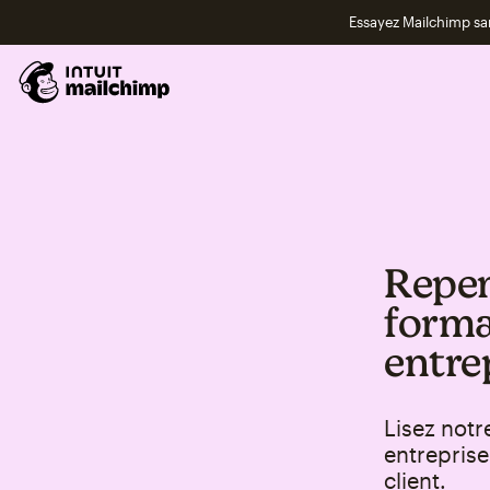
Essayez Mailchimp s
Repens
forma
entre
Lisez notr
entreprise
client.