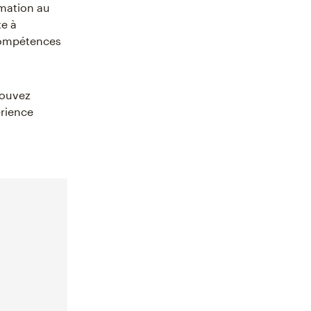
rmation au
te à
 compétences
pouvez
érience