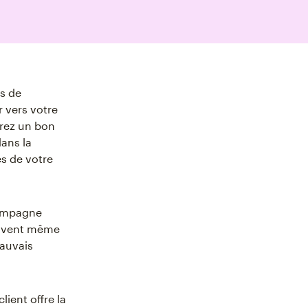
ns de
 vers votre
frez un bon
dans la
es de votre
compagne
souvent même
mauvais
ient offre la