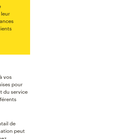
e
 leur
sances
lients
 à vos
uises pour
nt du service
fférents
tail de
mation peut
vez