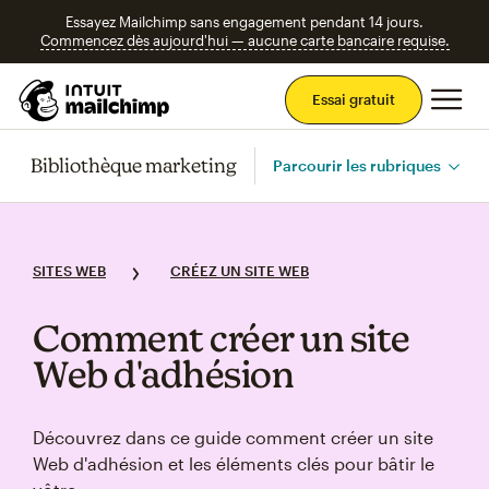
Essayez Mailchimp sans engagement pendant 14 jours.
Commencez dès aujourd'hui — aucune carte bancaire requise.
Men
Essai gratuit
Bibliothèque marketing
Parcourir les rubriques
SITES WEB
CRÉEZ UN SITE WEB
Comment créer un site
Web d'adhésion
Découvrez dans ce guide comment créer un site
Web d'adhésion et les éléments clés pour bâtir le