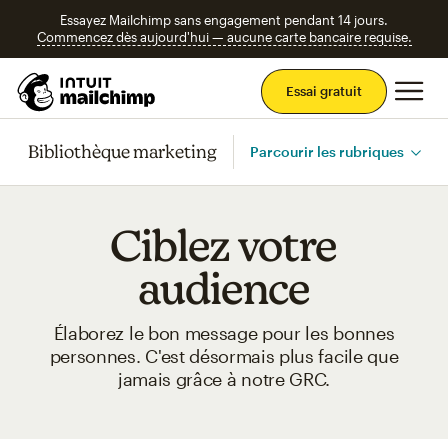
Essayez Mailchimp sans engagement pendant 14 jours.
Commencez dès aujourd'hui — aucune carte bancaire requise.
Men
Essai gratuit
Bibliothèque marketing
Parcourir les rubriques
Ciblez votre
audience
Élaborez le bon message pour les bonnes
personnes. C'est désormais plus facile que
jamais grâce à notre GRC.