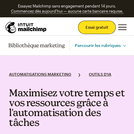
Essayez Mailchimp sans engagement pendant 14 jours.
Commencez dès aujourd'hui — aucune carte bancaire requise.
Men
Essai gratuit
Bibliothèque marketing
Parcourir les rubriques
AUTOMATISATIONS MARKETING
OUTILS D'IA
Maximisez votre temps et
vos ressources grâce à
l'automatisation des
tâches