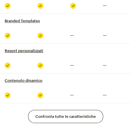
Non compreso
Compreso
Compreso
Compreso
Branded Templates
tooltip
Non compreso
Non compreso
Compreso
Compreso
Report personalizzati
Non compreso
Non compreso
Compreso
Compreso
Contenuto dinamico
tooltip
Non compreso
Non compreso
Compreso
Compreso
Confronta tutte le caratteristiche