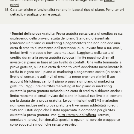
prezzi
.
Caratteristiche e funzionalità variano in base al tipo di piano. Per ulteriori
dettagli, visualizza
piani e prezzi
.
*
Termini della prova gratuita:
Prova gratuita senza carta di credito: se stai
usufruendo della prova gratuita del piano Standard o Essentials
(ciascuno un "Piano di marketing a pagamento") che non richiede una
carta di credito al momento dell’iscrizione, puoi inviare fino a 100 email,
inclusi invii in blocco e invii automatizzati. L'aggiunta della carta di
credito durante la prova gratuita sblocca il limite massimo di email
inviate del piano in base al tuo livello di contatti. Una volta terminata la
prova gratuita, sulla tua carta di credito verrà addebitata mensilmente la
tariffa in vigore per il piano di marketing a pagamento scelto (in base al
livello di contatti e agli invii di email), a meno che non elimini il tuo
account Mailchimp, cambi il piano o passi a un piano di marketing
gratuito. L'aggiunta dell'SMS marketing al tuo piano di marketing
durante la prova gratuita richiede una carta di credito e sblocca anche il
limite massimo di email inviate del piano in base al tuo livello di contatti
per la durata della prova gratuita. Le commissioni dell'SMS marketing
non sono incluse nella prova gratuita e ti verranno addebitati i crediti
SMS acquistati dopo che è stata approvata la domanda per gli SMS
durante la prova gratuita. Vedi
tutti i termini dell'offerta
. Termini,
condizioni, prezzi, funzionalità speciali e opzioni di servizio e supporto
sono soggetti a modifiche senza preavviso.