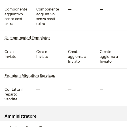
Componente
Componente
Non compreso
Non compreso
aggiuntivo
aggiuntivo
senza costi
senza costi
extra
extra
Custom-coded Templates
tooltip
Crea e
Crea e
Create —
Create —
Inviato
Inviato
aggiorna a
aggiorna a
Inviato
Inviato
Premium Migration Services
tooltip
Contatta il
Non compreso
Non compreso
Non compreso
reparto
vendite
Amministratore