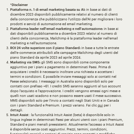
*
Disclaimer
Piattaforma n. 1 di email marketing basata su AI:
in base ai dati di
dicembre 2023 disponibili pubblicamente relativi al numero di clienti
della concorrenza che pubblicizzano l'utilizzo dell'AI per migliorare i loro
prodotti e servizi di automazione ed email marketing.
Piattaforma leader nell'email marketing e nell'automazione:
in base ai
dati disponibili pubblicamente a dicembre 2023 relativi al numero di
clienti della concorrenza, Mailchimp è la piattaforma leader nell'email
marketing e nell'automazione.
ROI 24 volte superiore con il piano Standard:
in base a tutte le entrate
dell'e-commerce attribuibili alle campagne Mailchimp degli utenti del
piano Standard da aprile 2023 ad aprile 2024.
Marketing via SMS:
gli SMS sono disponibili come componente
aggiuntivo per i piani a pagamento in determinati Paesi. Prima di
acquistare i crediti è necessario inoltrare una richiesta e accettare i
termini e condizioni. È possibile inviare messaggi solo ai contatti nel
Paese selezionato. I messaggi in Australia sono disponibili solo per
contatti con prefisso +61. I crediti SMS saranno aggiunti al tuo account
dopo l'acquisto e l'approvazione. I crediti vengono emessi ogni mese e
quelli non usati scadono e non possono essere usati il mese successivo.
MMS disponibili solo per l'invio a contatti negli Stati Uniti e in Canada
con i piani Standard e Premium. I prezzi variano. Fai clic
qui
per i
dettagli.
Intuit Assist
: la funzionalità Intuit Assist (beta) è disponibile solo in
lingua inglese in determinati Paesi per alcuni utenti con i piani Premium,
Standard e piani mensili preesistenti. Attualmente l'accesso a Intuit Assist
è disponibile senza costi aggiuntivi. Prezzi, termini, condizioni,
funzionalità speciali e opzioni di servizio sono soggetti a modifiche