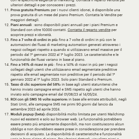
ulteriori dettagli e per conoscere i prezzi.
Prova gratuita Premium:
per i nuovi clienti idonei, è disponibile una
prova gratuita di un mese del piano Premium. Contatta le Vendite per
maggiori dettagli.
Piani annuali
: sono disponibili piani annuali per i piani Premium e
Standard con oltre 10.000 contatti.
Contatta il reparto vendite
per
scoprire prezzi e idoneità.
Fino a 7 volte di ordini in più:
fino a 7 volte di ordini in più con le
automazioni dei flussi di marketing automation generati attraverso i
negozi collegati rispetto a quando si utilizzavano email massive per il
periodo dal 1° gennaio 2022 al 1° luglio 2023. Le caratteristiche e le
funzionalità dei flussi variano in base al piano.
Fino a 141% di ricavi in più
: fino a 141% di ricavi in più per i negozi
collegati degli utenti che utilizzavano email segmentate predittive
rispetto alle email segmentate non predittive per il periodo dal 1°
gennaio 2022 al 1° luglio 2023. Solo piani Standard o Premium.
Tasso di clic superiore del 58%:
in base agli utenti statunitensi che
hanno inviato campagne email e SMS rispetto agli utenti che hanno
inviato solo campagne email dal 01/08/23 al 14/05/24.
ROI con gli SMS 16 volte superiore:
in base alle entrate attribuibili, negli
Stati Uniti, alle campagne SMS nei primi 90 giorni dal lancio da
settembre 2023 ad aprile 2024.
Moduli popup (beta):
disponibilità molto limitata per utenti Mailchimp
nuovi ed esistenti e solo sui browser web. Le funzionalità potrebbero
essere presto più ampiamente disponibili, ma non costituiscono alcun
obbligo e non dovrebbero essere prese in considerazione per prendere
decisioni di acquisto. La disponibilità di caratteristiche e funzionalità
varia in base al tipo di piano. Per ulteriori dettagli, visualizza
piani e