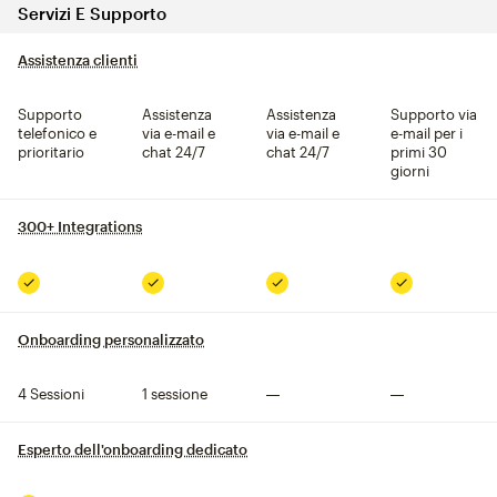
Servizi E Supporto
Assistenza clienti
tooltip
Supporto
Assistenza
Assistenza
Supporto via
telefonico e
via e-mail e
via e-mail e
e-mail per i
prioritario
chat 24/7
chat 24/7
primi 30
giorni
300+ Integrations
tooltip
Compreso
Compreso
Compreso
Compreso
Onboarding personalizzato
tooltip
4 Sessioni
1 sessione
Non compreso
Non compreso
Esperto dell'onboarding dedicato
tooltip