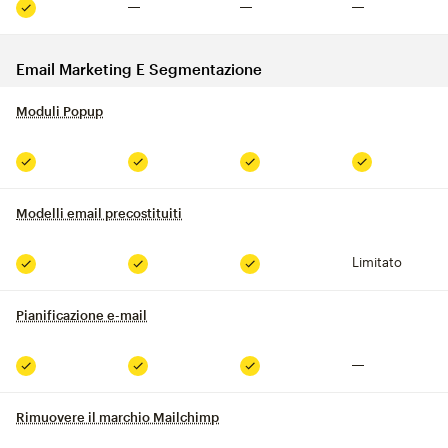
Non compreso
Non compreso
Non compreso
Compreso
Email Marketing E Segmentazione
Moduli Popup
tooltip
Compreso
Compreso
Compreso
Compreso
Modelli email precostituiti
tooltip
Limitato
Compreso
Compreso
Compreso
Pianificazione e-mail
tooltip
Non compreso
Compreso
Compreso
Compreso
Rimuovere il marchio Mailchimp
tooltip