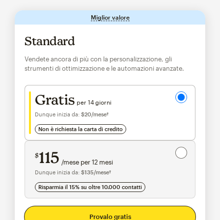
Miglior valore
tooltip
Standard
Vendete ancora di più con la personalizzazione, gli
strumenti di ottimizzazione e le automazioni avanzate.
Prova gratuita
Gratis
per 14 giorni
Dunque inizia da:
$20
/mese†
al mese†
non è richiesta la carta di credito
Risparmia il 15%
su 10.000+ contatti
115
$
/mese per 12 mesi
$115
al mese per 12 mesi
Dunque inizia da:
$135
/mese†
al mese†
Risparmia il 15% su oltre 10.000 contatti
Provalo gratis