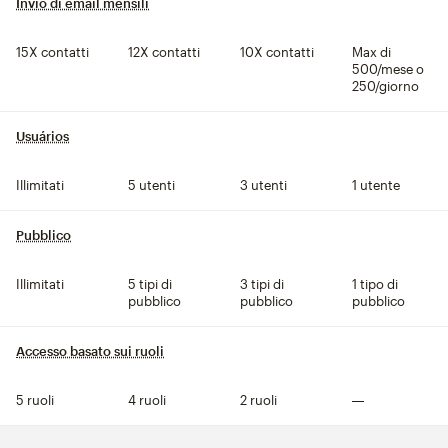
Invio di email mensili
tooltip
15X contatti
12X contatti
10X contatti
Max di
500/mese o
250/giorno
Usuários
tooltip
Illimitati
5 utenti
3 utenti
1 utente
Pubblico
tooltip
Illimitati
5 tipi di
3 tipi di
1 tipo di
pubblico
pubblico
pubblico
Accesso basato sui ruoli
tooltip
5 ruoli
4 ruoli
2 ruoli
Non compreso