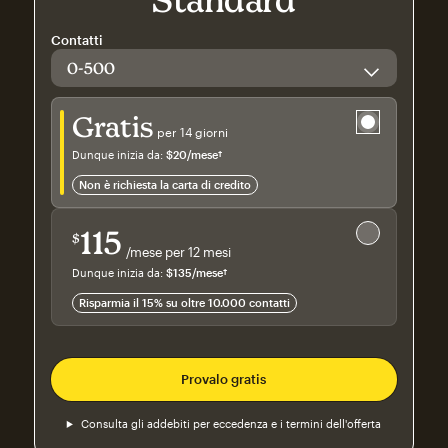
Contatti
Prova gratuita
Gratis
per 14 giorni
Dunque inizia da:
$20
/mese†
al mese†
non è richiesta la carta di credito
Risparmia il 15%
su 10.000+ contatti
115
$
/mese per 12 mesi
$115
al mese per 12 mesi
Dunque inizia da:
$135
/mese†
al mese†
Risparmia il 15% su oltre 10.000 contatti
Provalo gratis
Consulta gli addebiti per eccedenza e i termini dell'offerta