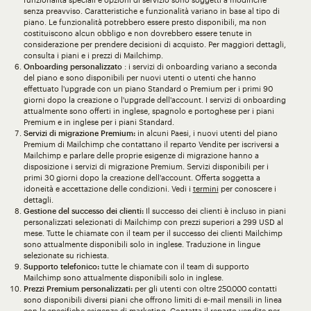
senza preavviso. Caratteristiche e funzionalità variano in base al tipo di
piano. Le funzionalità potrebbero essere presto disponibili, ma non
costituiscono alcun obbligo e non dovrebbero essere tenute in
considerazione per prendere decisioni di acquisto. Per maggiori dettagli,
consulta i piani e i prezzi di Mailchimp.
Onboarding personalizzato
: i servizi di onboarding variano a seconda
del piano e sono disponibili per nuovi utenti o utenti che hanno
effettuato l'upgrade con un piano Standard o Premium per i primi 90
giorni dopo la creazione o l'upgrade dell'account. I servizi di onboarding
attualmente sono offerti in inglese, spagnolo e portoghese per i piani
Premium e in inglese per i piani Standard.
Servizi di migrazione Premium:
in alcuni Paesi, i nuovi utenti del piano
Premium di Mailchimp che contattano il reparto Vendite per iscriversi a
Mailchimp e parlare delle proprie esigenze di migrazione hanno a
disposizione i servizi di migrazione Premium. Servizi disponibili per i
primi 30 giorni dopo la creazione dell'account. Offerta soggetta a
idoneità e accettazione delle condizioni. Vedi i
termini
per conoscere i
dettagli.
Gestione del successo dei clienti:
Il successo dei clienti è incluso in piani
personalizzati selezionati di Mailchimp con prezzi superiori a 299 USD al
mese. Tutte le chiamate con il team per il successo dei clienti Mailchimp
sono attualmente disponibili solo in inglese. Traduzione in lingue
selezionate su richiesta.
Supporto telefonico:
tutte le chiamate con il team di supporto
Mailchimp sono attualmente disponibili solo in inglese.
Prezzi Premium personalizzati:
per gli utenti con oltre 250.000 contatti
sono disponibili diversi piani che offrono limiti di e-mail mensili in linea
con le specifiche esigenze di marketing. Contatta il reparto vendite per