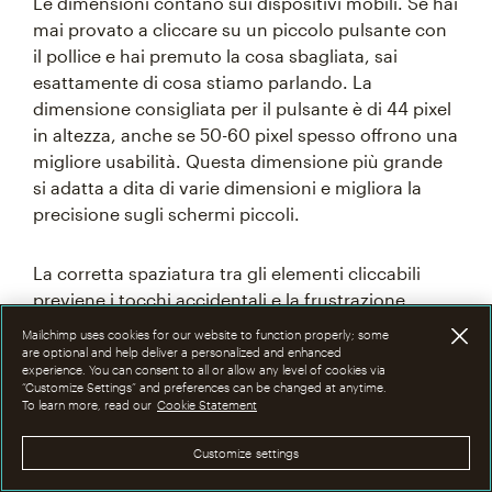
Le dimensioni contano sui dispositivi mobili. Se hai
mai provato a cliccare su un piccolo pulsante con
il pollice e hai premuto la cosa sbagliata, sai
esattamente di cosa stiamo parlando. La
dimensione consigliata per il pulsante è di 44 pixel
in altezza, anche se 50-60 pixel spesso offrono una
migliore usabilità. Questa dimensione più grande
si adatta a dita di varie dimensioni e migliora la
precisione sugli schermi piccoli.
La corretta spaziatura tra gli elementi cliccabili
previene i tocchi accidentali e la frustrazione
dell'utente. Un minimo di 20-30 pixel tra gli
Mailchimp uses cookies for our website to function properly; some
elementi interattivi assicura una separazione
are optional and help deliver a personalized and enhanced
experience. You can consent to all or allow any level of cookies via
chiara e una migliore usabilità.
“Customize Settings” and preferences can be changed at anytime.
To learn more, read our
Cookie Statement
Inoltre, le CTA mobili devono avere una forte
Customize settings
gerarchia visiva, tenendo anche conto delle
diverse condizioni di illuminazione. Il colore del