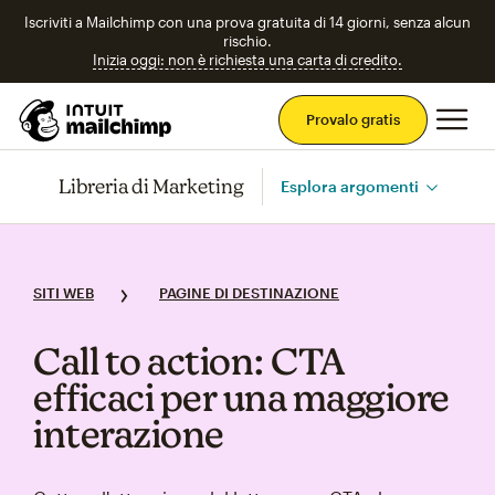
Iscriviti a Mailchimp con una prova gratuita di 14 giorni, senza alcun
rischio.
Inizia oggi: non è richiesta una carta di credito.
Men
Provalo gratis
Libreria di Marketing
Esplora argomenti
SITI WEB
PAGINE DI DESTINAZIONE
Call to action: CTA
efficaci per una maggiore
interazione