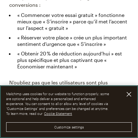
conversions :
« Commencer votre essai gratuit » fonctionne
mieux que « S’inscrire » parce qu’il met l’accent
sur l’aspect « gratuit »
« Réserver votre place » crée un plus important
sentiment d’urgence que « S’inscrire »
« Obtenir 20 % de réduction aujourd’hui » est
plus spécifique et plus captivant que «
Économiser maintenant »
N’oubliez pas que les utilisateurs sont plus
susceptibles de cliquer lorsqu’ils savent
Mailchimp uses cookies for our website to function properly; some
exactement ce qui va se passer ensuite. Soyez
are optional and help deliver a personalized and enhanced
experience. You can consent to all or allow any level of cookies via
précis, concentrez-vous sur les avantages et restez
“Customize Settings” and preferences can be changed at anytime.
orienté vers l’action. Réfléchissez à ce qui pourrait
To learn more, read our
Cookie Statement
vous inciter à cliquer si vous parcouriez le site.
Customize settings
Une bonne règle de base : si le texte de votre