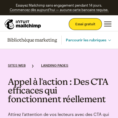
Essayez Mailchimp sans engagement pendant 14 jours.
Commencez dès aujourd'hui — aucune carte bancaire requise.
Men
Essai gratuit
Bibliothèque marketing
Parcourir les rubriques
SITES WEB
LANDING PAGES
Appel à l'action : Des CTA
efficaces qui
fonctionnent réellement
Attirez l’attention de vos lecteurs avec des CTA qui