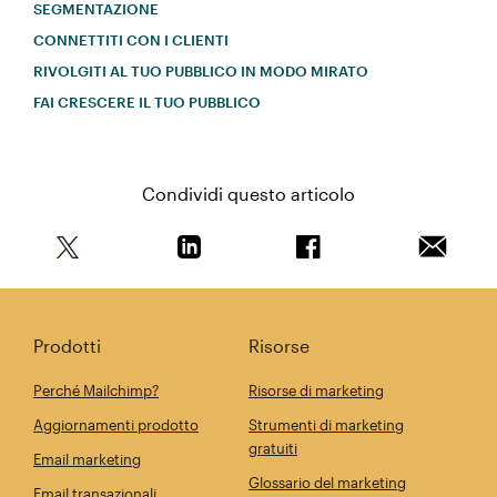
SEGMENTAZIONE
CONNETTITI CON I CLIENTI
RIVOLGITI AL TUO PUBBLICO IN MODO MIRATO
FAI CRESCERE IL TUO PUBBLICO
Condividi questo articolo
Condividi questo articolo su Twitter
Condividi questo articolo su Linkedi
Condividi questo arti
Invia qu
Prodotti
Risorse
Perché Mailchimp?
Risorse di marketing
Aggiornamenti prodotto
Strumenti di marketing
gratuiti
Email marketing
Glossario del marketing
Email transazionali