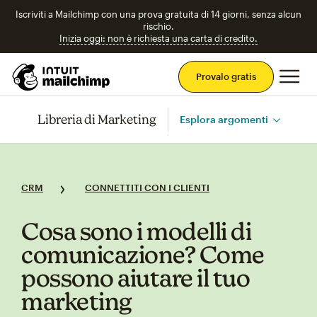
Iscriviti a Mailchimp con una prova gratuita di 14 giorni, senza alcun
rischio.
Inizia oggi: non è richiesta una carta di credito.
Men
Provalo gratis
Libreria di Marketing
Esplora argomenti
CRM
CONNETTITI CON I CLIENTI
Cosa sono i modelli di
comunicazione? Come
possono aiutare il tuo
marketing