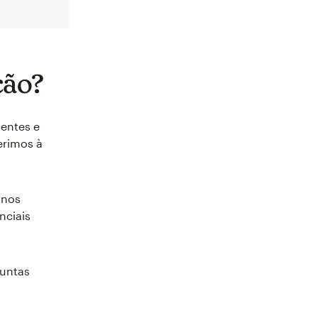
ção?
entes e
erimos à
 nos
nciais
guntas