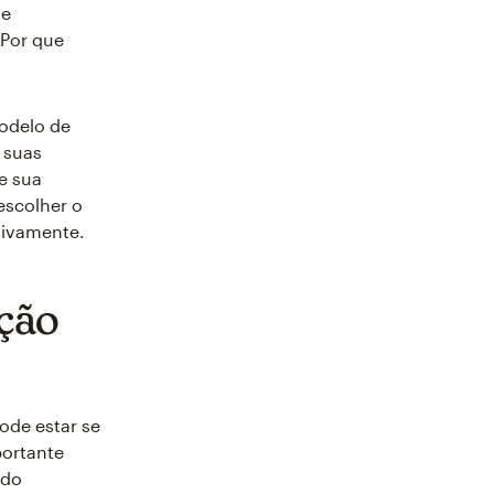
se
Por que
odelo de
 suas
e sua
escolher o
tivamente.
ção
de estar se
portante
 do