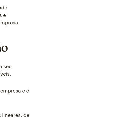
ode
s e
empresa.
ão
o seu
veis.
 empresa e é
lineares, de