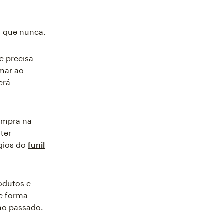
o que nunca.
ê precisa
rmar ao
erá
compra na
ter
ágios do
funil
odutos e
e forma
no passado.