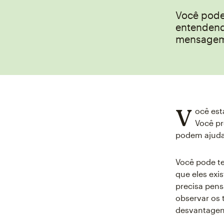
Você pode
entendend
mensagem
V
ocê est
Você pr
podem ajuda
Você pode t
que eles exi
precisa pen
observar os 
desvantagens