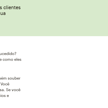
 clientes
sua
sucedido?
e como eles
guém souber
. Você
sa. Se você
ios e