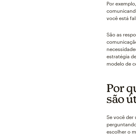
Por exemplo
comunicando
você está fa
São as respo
comunicação
necessidades
estratégia d
modelo de c
Por q
são ú
Se você der
perguntando 
escolher o m