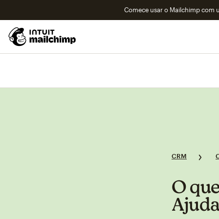
Comece usar o Mailchimp com um
CRM
O que
Ajuda