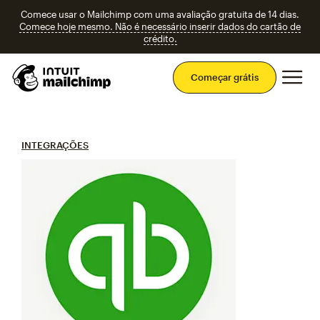
Comece usar o Mailchimp com uma avaliação gratuita de 14 dias.
Comece hoje mesmo. Não é necessário inserir dados do cartão de
crédito.
Men
Começar grátis
INTEGRAÇÕES