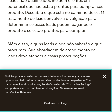
Leads não qualificados incluem clientes em
potencial que não estão prontos para comprar seu
produto. Descubra o que está no caminho deles. O
tratamento de
leads
envolve a divulgação para
determinar se esses leads podem pagar pelo
produto e se estão prontos para comprar.
Além disso, alguns leads ainda não saberão o que
procuram. Sua abordagem de atendimento de
leads deve atender a essas preocupações.
Melhore constantemente seu
Mailchimp uses cookies for our website to function properly; some are
optional and help deliver a personalized and enhanced experience. You
processo de qualificação de
can consent to all or allow any level of cookies via “Customize Settings”
and preferences can be changed at anytime. To learn more, read
leads
our
Cookie Statement
Customize settings
Pesquisa, alcance e qualificação são as chaves