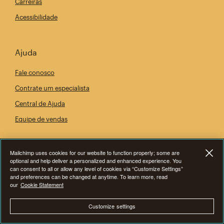
Carreiras
Acessibilidade
Ajuda
Fale conosco
Contrate um especialista
Central de Ajuda
Equipe de vendas
Mailchimp uses cookies for our website to function properly; some are
optional and help deliver a personalized and enhanced experience. You
can consent to all or allow any level of cookies via “Customize Settings”
and preferences can be changed at anytime. To learn more, read
our
Cookie Statement
Customize settings