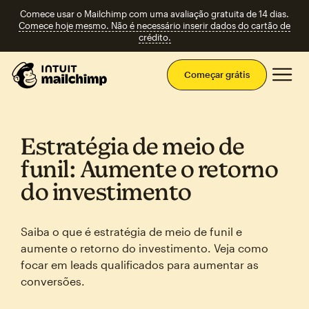
Comece usar o Mailchimp com uma avaliação gratuita de 14 dias.
Comece hoje mesmo. Não é necessário inserir dados do cartão de
crédito.
Men
Começar grátis
Estratégia de meio de
funil: Aumente o retorno
do investimento
Saiba o que é estratégia de meio de funil e
aumente o retorno do investimento. Veja como
focar em leads qualificados para aumentar as
conversões.