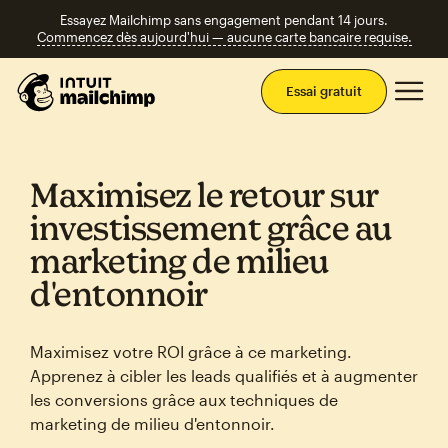
Essayez Mailchimp sans engagement pendant 14 jours.
Commencez dès aujourd'hui — aucune carte bancaire requise.
Men
Essai gratuit
Maximisez le retour sur
investissement grâce au
marketing de milieu
d'entonnoir
Maximisez votre ROI grâce à ce marketing.
Apprenez à cibler les leads qualifiés et à augmenter
les conversions grâce aux techniques de
marketing de milieu d'entonnoir.