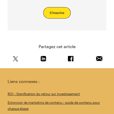
S'inscrire
Partagez cet article
Partagez cet article sur Twitter
Partagez cet article sur Linkedin
Partagez cet article s
Envoyer 
Liens connexes :
ROI : Signification du retour sur investissement
Entonnoir de marketing de contenu : guide de contenu pour
chaque étape