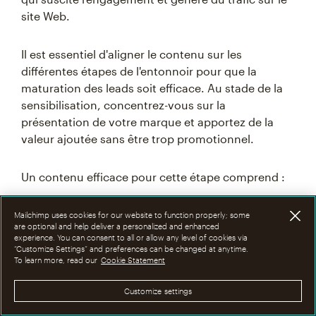
site Web.
Il est essentiel d'aligner le contenu sur les
différentes étapes de l'entonnoir pour que la
maturation des leads soit efficace. Au stade de la
sensibilisation, concentrez-vous sur la
présentation de votre marque et apportez de la
valeur ajoutée sans être trop promotionnel.
Un contenu efficace pour cette étape comprend :
Articles de blog sur des sujets généraux du
secteur
Mailchimp uses cookies for our website to function properly; some
are optional and help deliver a personalized and enhanced
Infographies mettant en lumière les tendances
experience. You can consent to all or allow any level of cookies via
“Customize Settings” and preferences can be changed at anytime.
du secteur
To learn more, read our
Cookie Statement
Publications sur les réseaux sociaux avec des
conseils utiles.
Customize settings
Vidéos courtes et accrocheuses