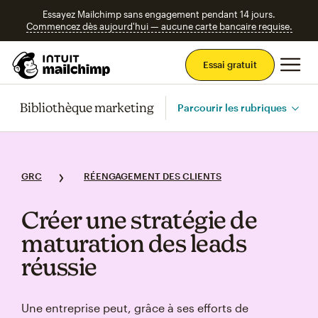
Essayez Mailchimp sans engagement pendant 14 jours.
Commencez dès aujourd'hui — aucune carte bancaire requise.
Men
Essai gratuit
Bibliothèque marketing
Parcourir les rubriques
GRC
RÉENGAGEMENT DES CLIENTS
Créer une stratégie de
maturation des leads
réussie
Une entreprise peut, grâce à ses efforts de