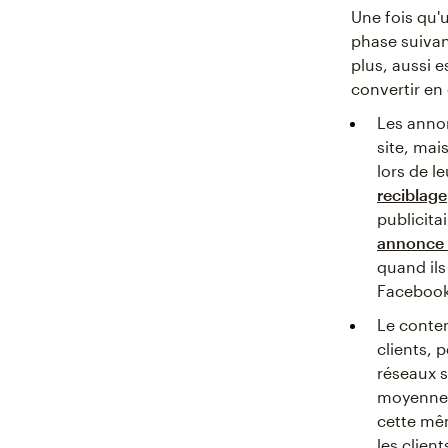
Une fois qu'u
phase suivant
plus, aussi e
convertir en 
Les annon
site, mai
lors de l
reciblage
publicita
annonce 
quand il
Facebook
Le conten
clients, 
réseaux 
moyenne 7
cette mêm
les client