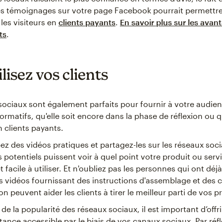
es témoignages sur votre page Facebook pourrait permettr
 les visiteurs en
clients payants
.
En savoir plus sur les avan
ts
.
lisez vos clients
sociaux sont également parfaits pour fournir à votre audie
rmatifs, qu'elle soit encore dans la phase de réflexion ou qu
 clients payants.
z des vidéos pratiques et partagez-les sur les réseaux soci
ts potentiels puissent voir à quel point votre produit ou serv
t facile à utiliser. Et n'oubliez pas les personnes qui ont déj
es vidéos fournissant des instructions d'assemblage et des 
ion peuvent aider les clients à tirer le meilleur parti de vos p
 de la popularité des réseaux sociaux, il est important d’offri
tance accessible par le biais de vos canaux sociaux. Par réfl