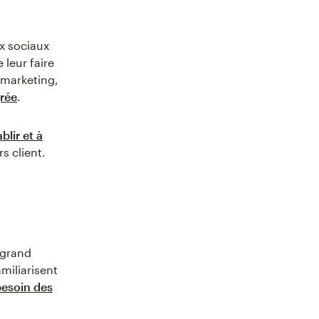
ux sociaux
leur faire
s marketing,
rée
.
blir et à
s client.
 grand
miliarisent
besoin des