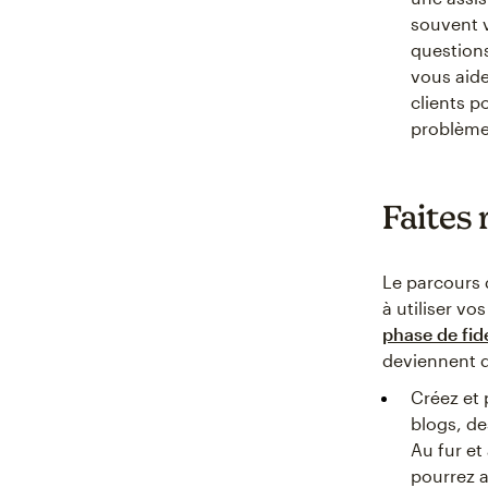
souvent v
questions
vous aide
clients p
problème
Faites 
Le parcours 
à utiliser v
phase de fidé
deviennent 
Créez et
blogs, de
Au fur e
pourrez a