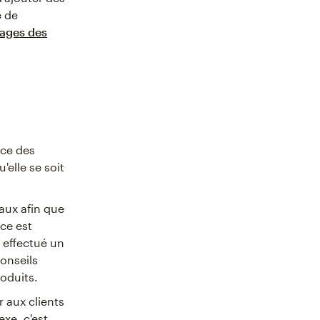
e de
tages des
nce des
'elle se soit
aux afin que
ice est
à effectué un
conseils
roduits.
r aux clients
exe, c'est