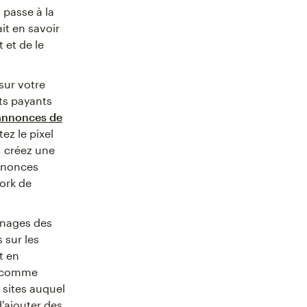
 passe à la
ait en savoir
 et de le
sur votre
nts payants
annonces de
ez le pixel
, créez une
annonces
ork de
gnages des
 sur les
t en
t comme
 sites auquel
d'ajouter des