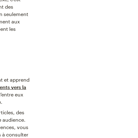
nt des
on seulement
ement aux
ent les
at et apprend
ients vers la
d’entre eux
.
icles, des
re audience.
rences, vous
s à consulter