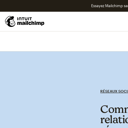
Essayez Mailchimp s
RÉSEAUX SOC
Comme
relati