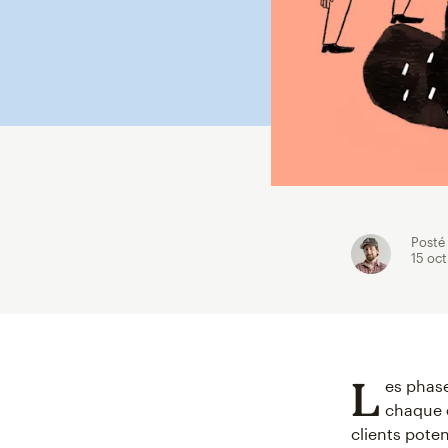
Posté
15 oct
L
es phase
chaque e
clients poten