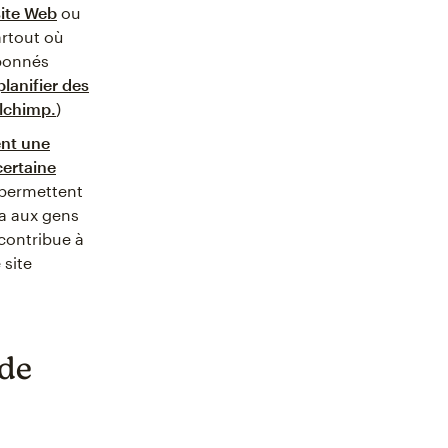
site Web
ou
artout où
abonnés
planifier des
ilchimp.
)
ent une
certaine
 permettent
ra aux gens
 contribue à
 site
 de