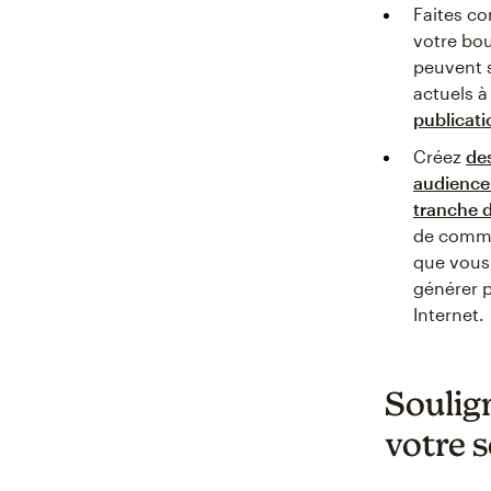
Faites co
votre bo
peuvent s
actuels 
publicat
Créez
de
audience
tranche d
de commun
que vous 
générer p
Internet.
Soulign
votre s