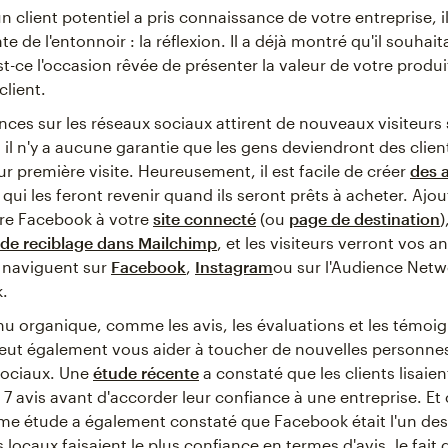
n client potentiel a pris connaissance de votre entreprise, il
e de l'entonnoir : la réflexion. Il a déjà montré qu'il souhait
st-ce l'occasion rêvée de présenter la valeur de votre produit
client.
ces sur les réseaux sociaux attirent de nouveaux visiteurs 
s il n'y a aucune garantie que les gens deviendront des clie
eur première visite. Heureusement, il est facile de créer
des 
qui les feront revenir quand ils seront prêts à acheter. Ajout
ire Facebook à votre
site connecté
(ou
page de destination
)
de reciblage dans Mailchimp
, et les visiteurs verront vos 
s naviguent sur
Facebook
,
Instagram
ou sur l'Audience Netw
.
u organique, comme les avis, les évaluations et les témoi
peut également vous aider à toucher de nouvelles personnes
sociaux. Une
étude récente
a constaté que les clients lisaien
 avis avant d'accorder leur confiance à une entreprise. E
e étude a également constaté que Facebook était l'un des
s locaux faisaient le plus confiance en termes d'avis, le fait 