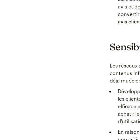
avis et d
convertir
avis clien
Sensibi
Les réseaux 
contenus info
déjà muée en
Développe
les clien
efficace e
achat ; l
d'utilisat
En raison
une assis