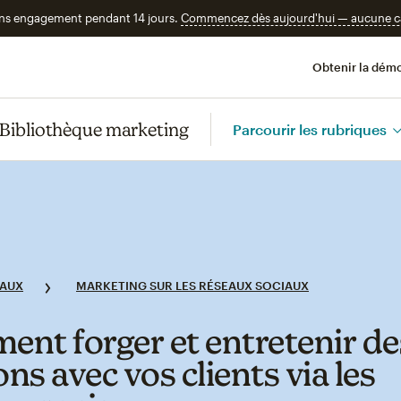
ans engagement pendant 14 jours.
Commencez dès aujourd'hui — aucune car
Obtenir la démo
Bibliothèque marketing
Parcourir les rubriques
IAUX
MARKETING SUR LES RÉSEAUX SOCIAUX
nt forger et entretenir de
ons avec vos clients via les