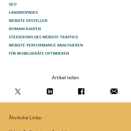
SEO
LANDINGPAGES
WEBSITE ERSTELLEN
DOMAIN KAUFEN
STEIGERUNG DES WEBSITE-TRAFFICS
WEBSITE-PERFORMANCE ANALYSIEREN
FÜR MOBILGERÄTE OPTIMIEREN
Artikel teilen
Teile diesen Artikel auf Twitter
Teile diesen Artikel auf Linkedin
Teile diesen Artikel au
Artikel 
Ähnliche Links: