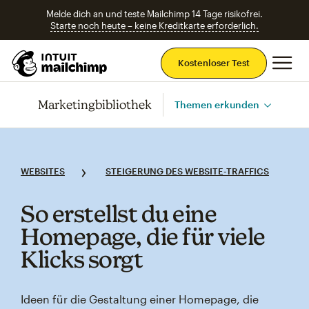
Melde dich an und teste Mailchimp 14 Tage risikofrei.
Starte noch heute – keine Kreditkarte erforderlich.
Ha
Kostenloser Test
Marketingbibliothek
Themen erkunden
WEBSITES
STEIGERUNG DES WEBSITE-TRAFFICS
So erstellst du eine
Homepage, die für viele
Klicks sorgt
Ideen für die Gestaltung einer Homepage, die