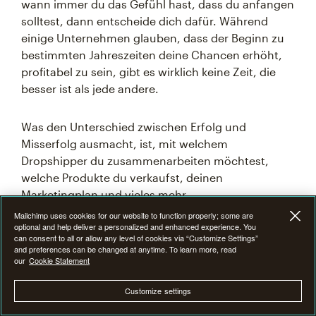
wann immer du das Gefühl hast, dass du anfangen
solltest, dann entscheide dich dafür. Während
einige Unternehmen glauben, dass der Beginn zu
bestimmten Jahreszeiten deine Chancen erhöht,
profitabel zu sein, gibt es wirklich keine Zeit, die
besser ist als jede andere.
Was den Unterschied zwischen Erfolg und
Misserfolg ausmacht, ist, mit welchem
Dropshipper du zusammenarbeiten möchtest,
welche Produkte du verkaufst, deinen
Marketingplan und vieles mehr.
Mailchimp uses cookies for our website to function properly; some are
optional and help deliver a personalized and enhanced experience. You
Du musst einige Anstrengungen unternehmen, um
can consent to all or allow any level of cookies via “Customize Settings”
Kunden zu gewinnen, da du angesichts des großen
and preferences can be changed at anytime. To learn more, read
our
Cookie Statement
Wettbewerbs, mit dem du konfrontiert bist, dein
Unternehmen hervorheben musst.
Customize settings