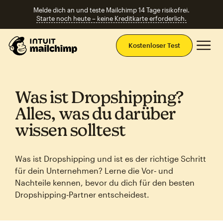
Melde dich an und teste Mailchimp 14 Tage risikofrei.
Starte noch heute – keine Kreditkarte erforderlich.
Ha
Kostenloser Test
Was ist Dropshipping?
Alles, was du darüber
wissen solltest
Was ist Dropshipping und ist es der richtige Schritt
für dein Unternehmen? Lerne die Vor‑ und
Nachteile kennen, bevor du dich für den besten
Dropshipping‑Partner entscheidest.