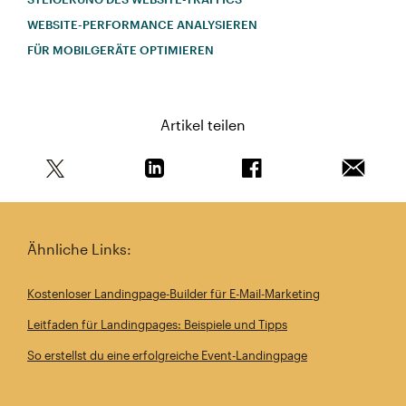
WEBSITE-PERFORMANCE ANALYSIEREN
FÜR MOBILGERÄTE OPTIMIEREN
Artikel teilen
Teile diesen Artikel auf Twitter
Teile diesen Artikel auf Linkedin
Teile diesen Artikel au
Artikel 
Ähnliche Links:
Kostenloser Landingpage-Builder für E-Mail-Marketing
Leitfaden für Landingpages: Beispiele und Tipps
So erstellst du eine erfolgreiche Event-Landingpage