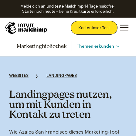
Melde dich an und teste Mailchimp 14 Tage risikofrei.
Starte noch heute – keine Kreditkarte erforderlich.
Ha
Kostenloser Test
Marketingbibliothek
Themen erkunden
WEBSITES
LANDINGPAGES
Landingpages nutzen,
um mit Kunden in
Kontakt zu treten
Wie Azalea San Francisco dieses Marketing‑Tool