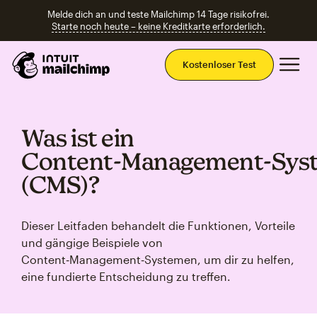
Melde dich an und teste Mailchimp 14 Tage risikofrei.
Starte noch heute – keine Kreditkarte erforderlich.
Ha
Kostenloser Test
Was ist ein
Content‑Management‑Sys
(CMS)?
Dieser Leitfaden behandelt die Funktionen, Vorteile
und gängige Beispiele von
Content‑Management‑Systemen, um dir zu helfen,
eine fundierte Entscheidung zu treffen.