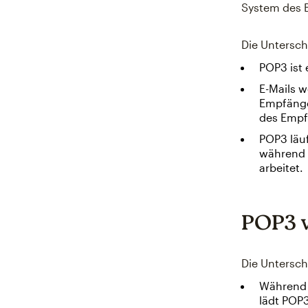
System des 
Die Untersc
POP3 ist 
E-Mails 
Empfänge
des Empf
POP3 läu
während 
arbeitet.
POP3 v
Die Untersc
Während 
lädt POP3