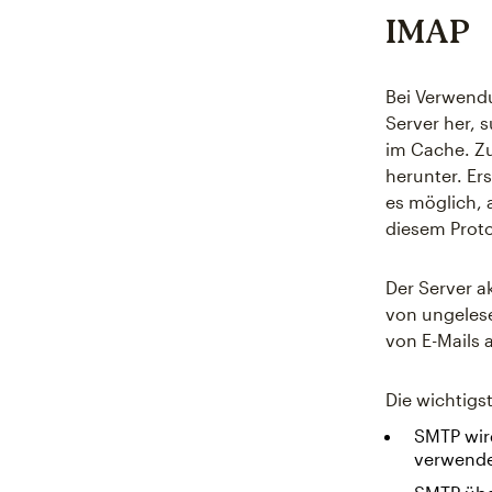
IMAP
Bei Verwendu
Server her, 
im Cache. Zu
herunter. Ers
es möglich, 
diesem Proto
Der Server ak
von ungelese
von E-Mails 
Die wichtig
SMTP wir
verwende