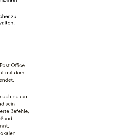
ikation
cher zu
walten.
Post Office
cht mit dem
sendet.
r nach neuen
nd sein
erte Befehle,
ießend
nnt,
lokalen