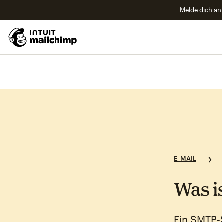
Melde dich an 
E-MAIL
Was i
Ein SMTP‑