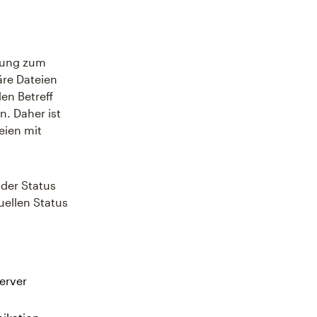
ndung zum
äre Dateien
en Betreff
n. Daher ist
eien mit
 der Status
uellen Status
erver