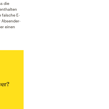
ss die
enthalten
 falsche E-
r Absender-
ber einen
ver?