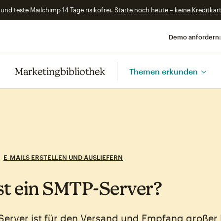
und teste Mailchimp 14 Tage risikofrei.
Starte noch heute – keine Kreditkart
Demo anfordern:
Marketingbibliothek
Themen erkunden
E-MAILS ERSTELLEN UND AUSLIEFERN
st ein SMTP‑Server?
Server ist für den Versand und Empfang große