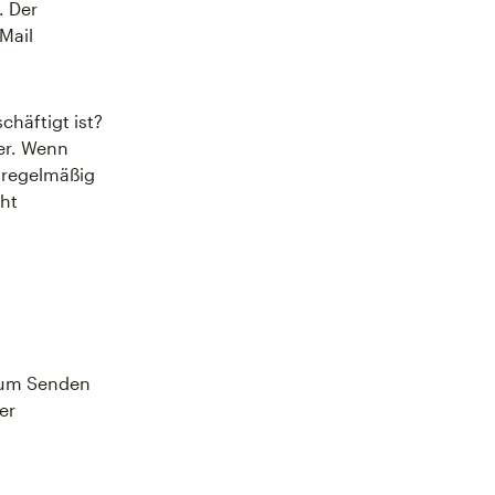
. Der
Mail
häftigt ist?
er. Wenn
d regelmäßig
cht
 zum Senden
er