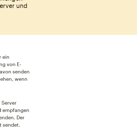
Server und
 ein
ng von E-
 davon senden
gehen, wenn
l Server
nd empfangen
enden. Der
t sendet.