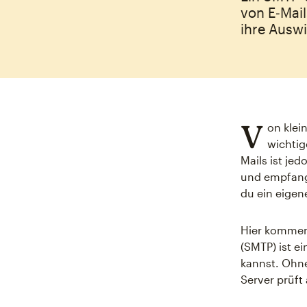
von E‑Mai
ihre Auswi
V
on klei
wichtig
Mails ist je
und empfang
du ein eigen
Hier kommen 
(SMTP) ist 
kannst. Ohne
Server prüft