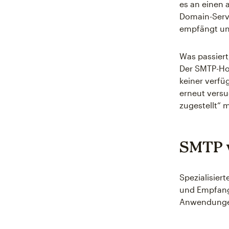
es an einen 
Domain-Serve
empfängt un
Was passiert
Der SMTP-Hos
keiner verfü
erneut versu
zugestellt“ m
SMTP v
Spezialisie
und Empfang
Anwendungen 