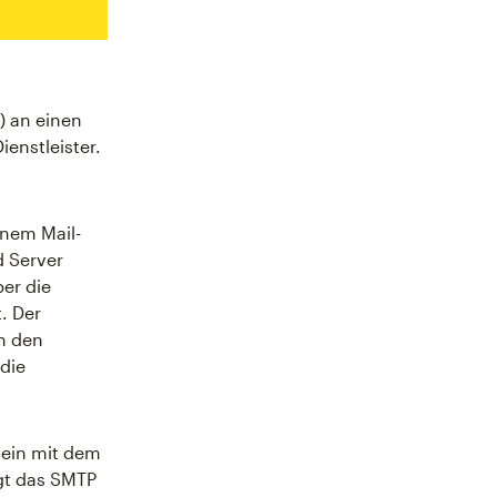
) an einen
enstleister.
inem Mail-
d Server
ber die
. Der
in den
die
 ein mit dem
ägt das SMTP